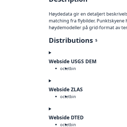
Høydedata gir en detaljert beskrivel
matching fra flybilder. Punktskyene 
høydemodeller på grid-format av te
Distributions
5
Webside USGS DEM
octet
bin
Webside ZLAS
octet
bin
Webside DTED
octet
bin