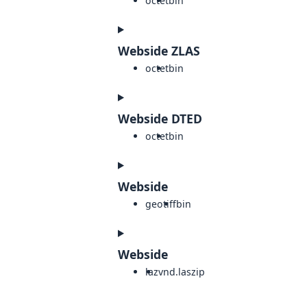
octet
bin
Webside ZLAS
octet
bin
Webside DTED
octet
bin
Webside
geotiff
bin
Webside
laz
vnd.laszip