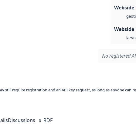
Webside
geoti
Webside
vn
laz
No registered AP
ay still require registration and an API key request, as long as anyone can r
ails
Discussions
RDF
0