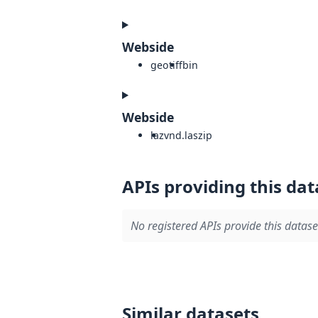
Webside
geotiff
bin
Webside
laz
vnd.laszip
APIs providing this dat
No registered APIs provide this datase
Similar datasets