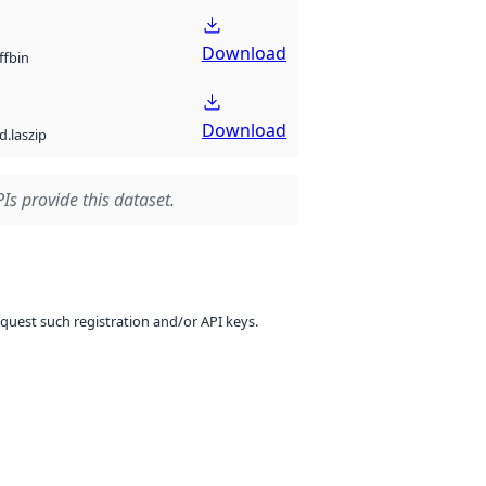
Download
bin
ff
Download
d.laszip
Is provide this dataset.
equest such registration and/or API keys.