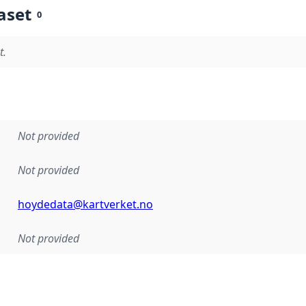
aset
0
t.
Not provided
Not provided
hoydedata@kartverket.no
Not provided