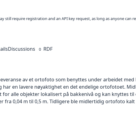
ay still require registration and an API key request, as long as anyone can r
ails
Discussions
RDF
0
 leveranse av et ortofoto som benyttes under arbeidet med 
 har en lavere nøyaktighet en det endelige ortofotoet. Mi
or alle objekter lokalisert på bakkenivå og kan knyttes til
ra 0,04 m til 0,5 m. Tidligere ble midlertidig ortofoto kalt r