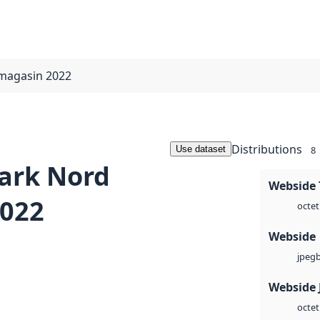
magasin 2022
Distributions
Use dataset
8
ark Nord
Webside 
022
octet
Webside
jpeg
Webside 
octet