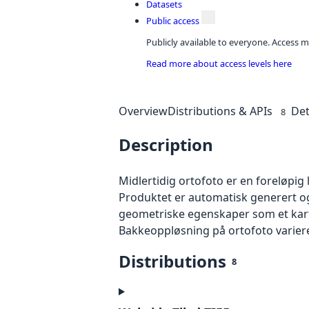
Datasets
Public access
Publicly available to everyone. Access m
Read more about access levels here
Overview
Distributions & APIs
Det
8
Description
Midlertidig ortofoto er en foreløpig
Produktet er automatisk generert og
geometriske egenskaper som et kart f
Bakkeoppløsning på ortofoto varierer f
Distributions
8