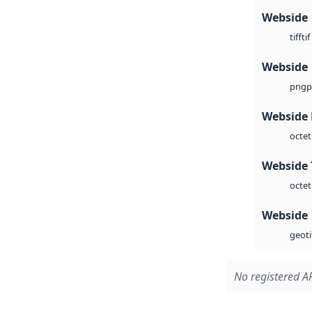
Webside
tif
tiff
Webside
p
png
Webside
octet
Webside 
octet
Webside
geoti
No registered AP