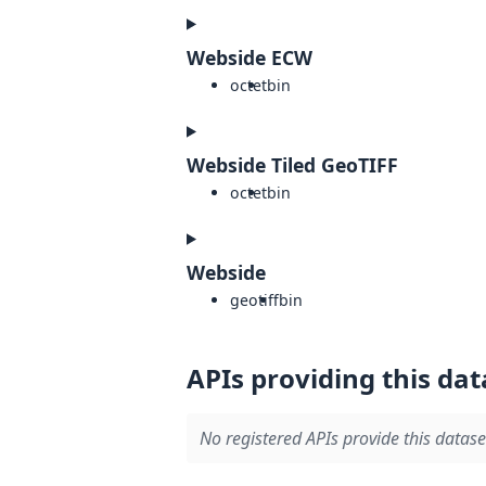
Webside ECW
octet
bin
Webside Tiled GeoTIFF
octet
bin
Webside
geotiff
bin
APIs providing this dat
No registered APIs provide this datase