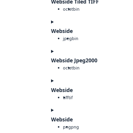
Webside Tiled TIFF
octet
bin
Webside
jpeg
bin
Webside Jpeg2000
octet
bin
Webside
tiff
tif
Webside
png
png