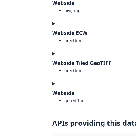
Webside
png
png
Webside ECW
octet
bin
Webside Tiled GeoTIFF
octet
bin
Webside
geotiff
bin
APIs providing this dat