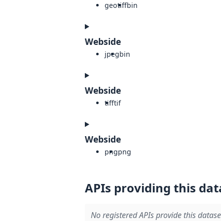
geotiff
bin
Webside
jpeg
bin
Webside
tiff
tif
Webside
png
png
APIs providing this dat
No registered APIs provide this datase