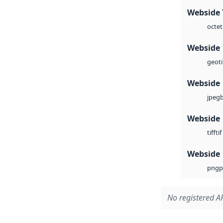
Webside 
octet
Webside
geoti
Webside
jpeg
Webside
tif
tiff
Webside
p
png
No registered AP