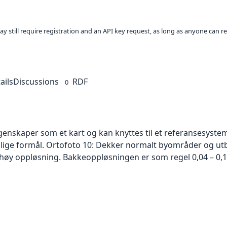
ay still require registration and an API key request, as long as anyone can r
ails
Discussions
RDF
0
skaper som et kart og kan knyttes til et referansesystem. 
ellige formål. Ortofoto 10: Dekker normalt byområder og 
høy oppløsning. Bakkeoppløsningen er som regel 0,04 – 0,1