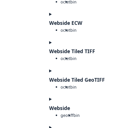
octet
bin
Webside ECW
octet
bin
Webside Tiled TIFF
octet
bin
Webside Tiled GeoTIFF
octet
bin
Webside
geotiff
bin