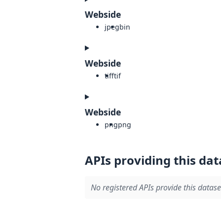
Webside
jpeg
bin
Webside
tiff
tif
Webside
png
png
APIs providing this dat
No registered APIs provide this datase