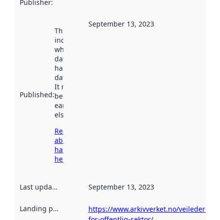
Publisher
:
September 13, 2023
This date
indicates
when the
dataset was
harvested by
data.norge.no.
It may have
Published
:
been available
earlier
elsewhere.
Read more
about
harvesting
here
Last updated
:
September 13, 2023
Landing page
:
https://www.arkivverket.no/veiledere-
for-offentlig-sektor/