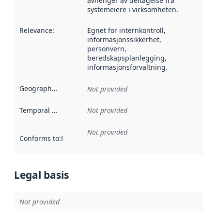
avhenger av deltagelse fra
systemeiere i virksomheten.
Relevance
:
Egnet for internkontroll,
informasjonssikkerhet,
personvern,
beredskapsplanlegging,
informasjonsforvaltning.
Geographical scope
:
Not provided
Temporal scope
:
Not provided
Not provided
Conforms to
:
Reference to an implementation rule or other spe
Legal basis
Not provided