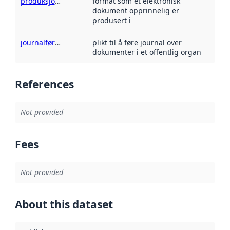
produksjonsformat
format som et elektronisk
dokument opprinnelig er
produsert i
journalføringsplikt
plikt til å føre journal over
dokumenter i et offentlig organ
References
Not provided
Fees
Not provided
About this dataset