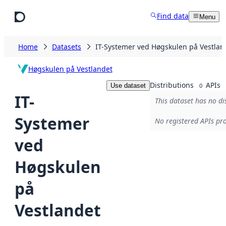
Skip to main content
Find data
Menu
Home
Datasets
IT-Systemer ved Høgskulen på Vestlan
Høgskulen på Vestlandet
Distributions
APIs
Use dataset
0
IT-
This dataset has no di
Systemer
No registered APIs pro
ved
Høgskulen
på
Vestlandet