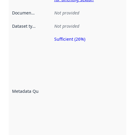
Documentation
:
Not provided
Dataset type
:
Not provided
Sufficient (26%)
Metadata
quality is
an
indicator
of how
well the
datasets
are
described
Metadata Quality
:
using
metadata.
Read
more
about
metadata
quality