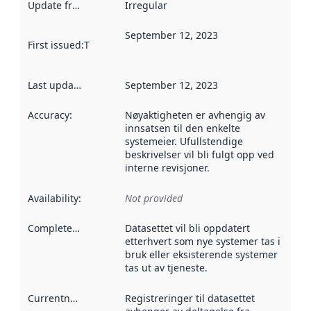
Update frequency
:
Irregular
September 12, 2023
First issued
:
This date indicates when the data in this datas
Last updated
:
September 12, 2023
Accuracy
:
Nøyaktigheten er avhengig av
innsatsen til den enkelte
systemeier. Ufullstendige
beskrivelser vil bli fulgt opp ved
interne revisjoner.
Availability
:
Not provided
Completeness
:
Datasettet vil bli oppdatert
etterhvert som nye systemer tas i
bruk eller eksisterende systemer
tas ut av tjeneste.
Currentness
:
Registreringer til datasettet