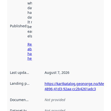
when the
dataset was
harvested by
data.norge.no.
It may have
Published
:
been available
earlier
elsewhere.
Read more
about
harvesting
here
Last updated
:
August 7, 2026
Landing page
:
https://kartkatalog.geonorge.no/Metad
4896-41d3-92aa-cc2b4261adc3
Documentation
:
Not provided
Dataset type
:
Not provided