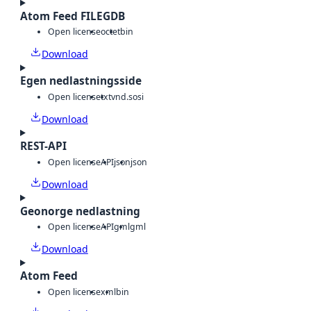
Atom Feed FILEGDB
Open license
octet
bin
Download
Egen nedlastningsside
Open license
txt
vnd.sosi
Download
REST-API
Open license
API
json
json
Download
Geonorge nedlastning
Open license
API
gml
gml
Download
Atom Feed
Open license
xml
bin