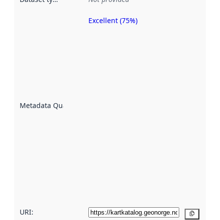
Excellent (75%)
Metadata
quality is
an
indicator
of how
well the
datasets
are
described
Metadata Quality
:
using
metadata.
Read
more
about
metadata
quality
here
URI:
Copy