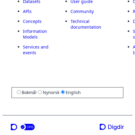
Datasets
User guide
APIs
Community
Concepts
Technical
documentation
Information
Models
Services and
A
events
I
Bokmål
Nynorsk
English
a service from