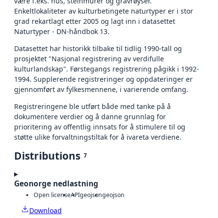
være f.eks. hus, steinmurer og gravrøyser.
Enkeltlokaliteter av kulturbetingete naturtyper er i stor
grad rekartlagt etter 2005 og lagt inn i datasettet
Naturtyper - DN-håndbok 13.
Datasettet har historikk tilbake til tidlig 1990-tall og
prosjektet "Nasjonal registrering av verdifulle
kulturlandskap". Førstegangs registrering pågikk i 1992-
1994. Supplerende registreringer og oppdateringer er
gjennomført av fylkesmennene, i varierende omfang.
Registreringene ble utført både med tanke på å
dokumentere verdier og å danne grunnlag for
prioritering av offentlig innsats for å stimulere til og
støtte ulike forvaltningstiltak for å ivareta verdiene.
Distributions
7
Geonorge nedlastning
Open license
API
geojson
geojson
Download