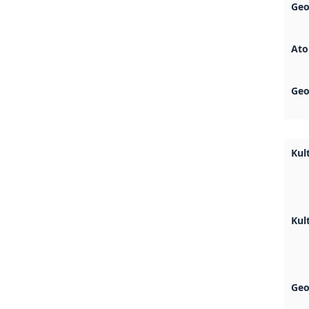
Geo
Ato
Geo
Kul
Kul
Geo