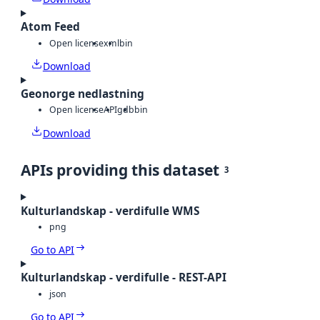
Atom Feed
Open license
xml
bin
Download
Geonorge nedlastning
Open license
API
gdb
bin
Download
APIs providing this dataset
3
Kulturlandskap - verdifulle WMS
png
Go to API
Kulturlandskap - verdifulle - REST-API
json
Go to API