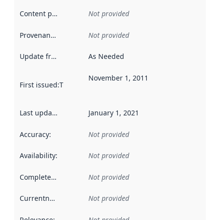
Content providers
:
Not provided
Provenance
:
Not provided
Update frequency
:
As Needed
November 1, 2011
First issued
:
This date indicates when the data in this datas
Last updated
:
January 1, 2021
Accuracy
:
Not provided
Availability
:
Not provided
Completeness
:
Not provided
Currentness
:
Not provided
Relevance
:
Not provided