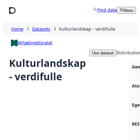
Skip to main content
Find data
Menu
Home
Datasets
Kulturlandskap - verdifulle
Miljødirektoratet
Distributio
Use dataset
Kulturlandskap
Geo
- verdifulle
Ato
Ege
RES