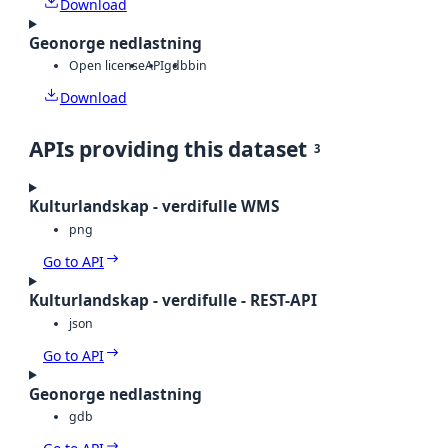
Download
Geonorge nedlastning
Open license
API
gdb
bin
Download
APIs providing this dataset
3
Kulturlandskap - verdifulle WMS
png
Go to API
Kulturlandskap - verdifulle - REST-API
json
Go to API
Geonorge nedlastning
gdb