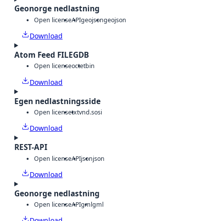
Geonorge nedlastning
Open license
API
geojson
geojson
Download
Atom Feed FILEGDB
Open license
octet
bin
Download
Egen nedlastningsside
Open license
txt
vnd.sosi
Download
REST-API
Open license
API
json
json
Download
Geonorge nedlastning
Open license
API
gml
gml
Download