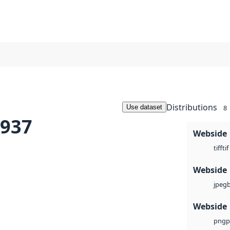
Distributions
Use dataset
8
1937
Webside
tif
tiff
Webside
jpeg
Webside
p
png