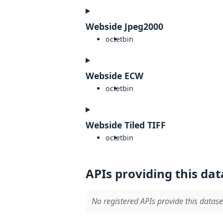
Webside Jpeg2000
octet
bin
Webside ECW
octet
bin
Webside Tiled TIFF
octet
bin
APIs providing this dat
No registered APIs provide this datase