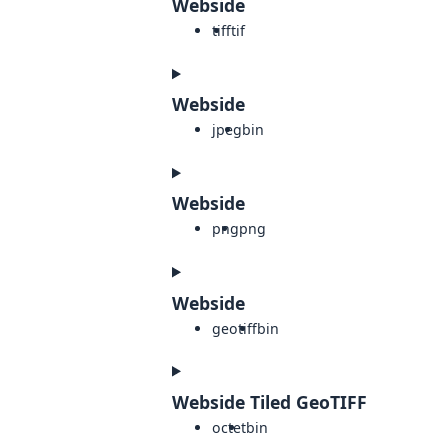
Webside
tiff
tif
Webside
jpeg
bin
Webside
png
png
Webside
geotiff
bin
Webside Tiled GeoTIFF
octet
bin