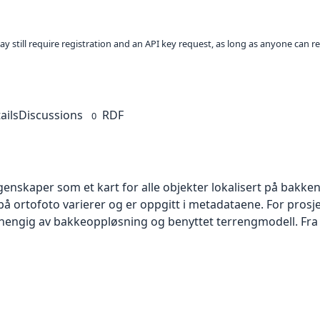
ay still require registration and an API key request, as long as anyone can r
ails
Discussions
RDF
0
skaper som et kart for alle objekter lokalisert på bakkeniv
 ortofoto varierer og er oppgitt i metadataene. For prosje
vhengig av bakkeoppløsning og benyttet terrengmodell. Fra 