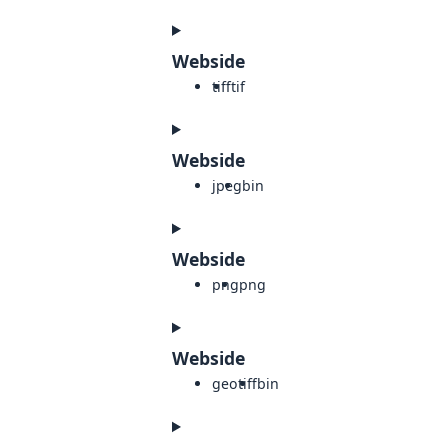
Webside
tiff
tif
Webside
jpeg
bin
Webside
png
png
Webside
geotiff
bin