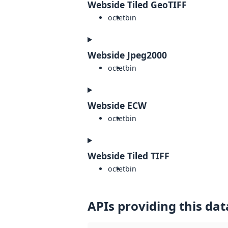
Webside Tiled GeoTIFF
octet
bin
Webside Jpeg2000
octet
bin
Webside ECW
octet
bin
Webside Tiled TIFF
octet
bin
APIs providing this dat