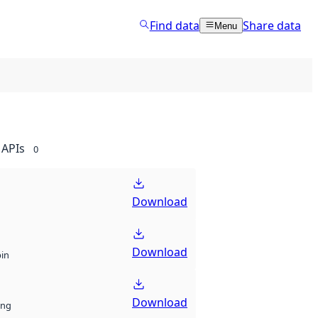
Find data
Share data
Menu
APIs
0
Download
Download
bin
Download
ng