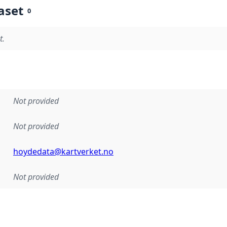
aset
0
t.
Not provided
Not provided
hoydedata@kartverket.no
Not provided