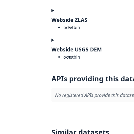
Webside ZLAS
octet
bin
Webside USGS DEM
octet
bin
APIs providing this dat
No registered APIs provide this datase
Similar datasets