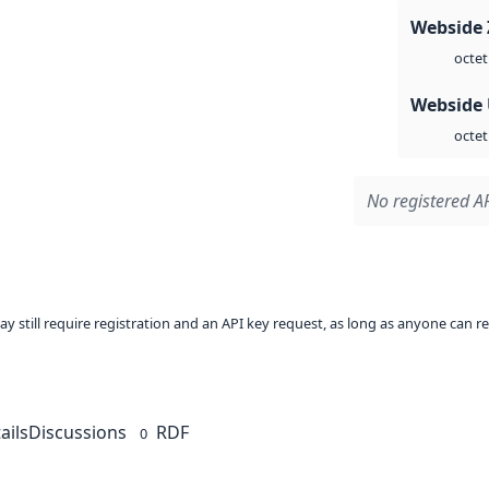
Webside 
octet
Webside
octet
No registered AP
ay still require registration and an API key request, as long as anyone can r
ails
Discussions
RDF
0