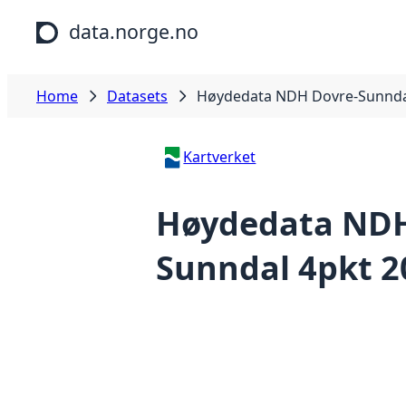
Skip to main content
data.norge.no
Home
Datasets
Høydedata NDH Dovre-Sunnda
Kartverket
Høydedata NDH
Sunndal 4pkt 2