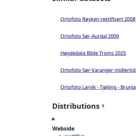
Ortofoto Røyken rektifisert 2008
Ortofoto Sør-Aurdal 2000
Høydedata Bilde Troms 2025
Ortofoto Sør-Varanger midlertid
Ortofoto Larvik - Tjølling - Brunl
Distributions
5
Webside