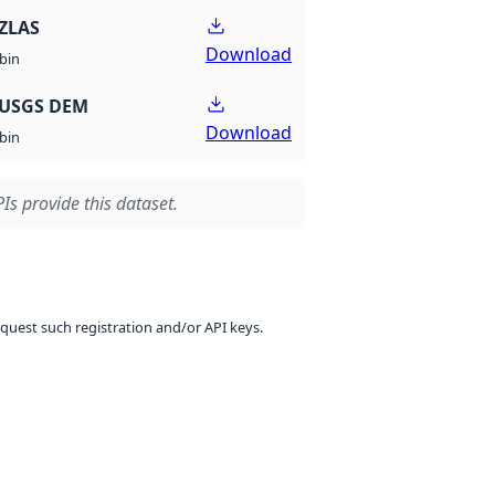
ZLAS
Download
bin
 USGS DEM
Download
bin
Is provide this dataset.
equest such registration and/or API keys.