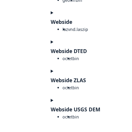
geotiff
bin
Webside
laz
vnd.laszip
Webside DTED
octet
bin
Webside ZLAS
octet
bin
Webside USGS DEM
octet
bin