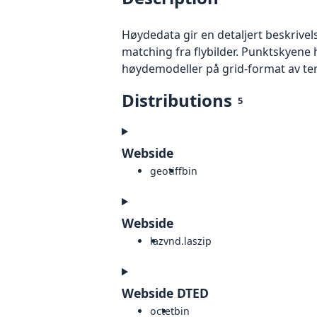
Høydedata gir en detaljert beskrivel
matching fra flybilder. Punktskyene 
høydemodeller på grid-format av te
Distributions
5
Webside
geotiff
bin
Webside
laz
vnd.laszip
Webside DTED
octet
bin