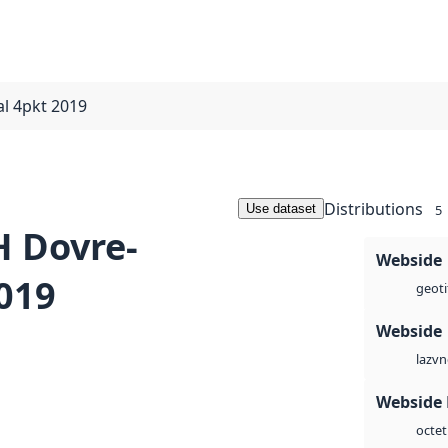
l 4pkt 2019
Distributions
Use dataset
5
 Dovre-
Webside
019
geoti
Webside
vn
laz
Webside
octet