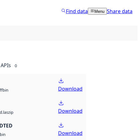
Find data
Share data
Menu
APIs
0
Download
bin
ff
Download
d.laszip
 DTED
Download
bin