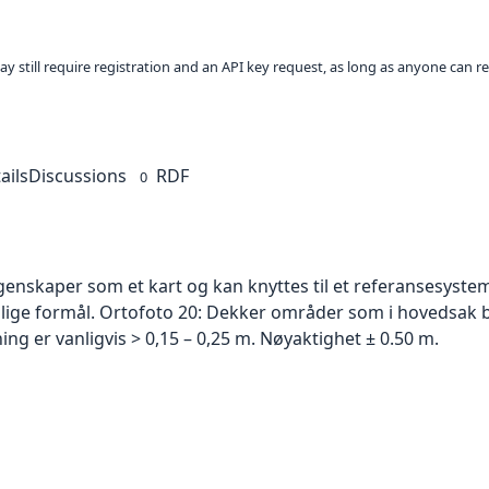
ay still require registration and an API key request, as long as anyone can r
ails
Discussions
RDF
0
skaper som et kart og kan knyttes til et referansesystem. 
ellige formål. Ortofoto 20: Dekker områder som i hovedsak b
g er vanligvis > 0,15 – 0,25 m. Nøyaktighet ± 0.50 m.