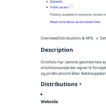
Datasets
Public access
Publicly available to everyone. Access m
Read more about access levels here
Overview
Distributions & APIs
Det
8
Description
Ortofoto har samme geometriske egen
ortofotostandarder egnet til forskj
og jordbruksområder. Bakkeoppløsnin
Distributions
8
Webside