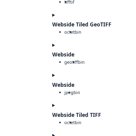
tiff
tif
Webside Tiled GeoTIFF
octet
bin
Webside
geotiff
bin
Webside
jpeg
bin
Webside Tiled TIFF
octet
bin