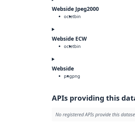
Webside Jpeg2000
octet
bin
Webside ECW
octet
bin
Webside
png
png
APIs providing this dat
No registered APIs provide this datase