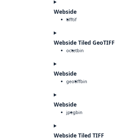
Webside
tiff
tif
Webside Tiled GeoTIFF
octet
bin
Webside
geotiff
bin
Webside
jpeg
bin
Webside Tiled TIFF