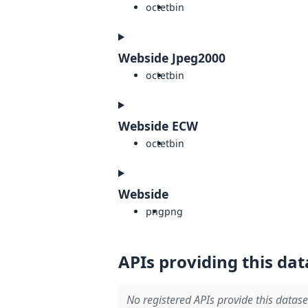
octet
bin
Webside Jpeg2000
octet
bin
Webside ECW
octet
bin
Webside
png
png
APIs providing this dat
No registered APIs provide this datase