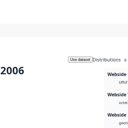
Distributions
Use dataset
8
 2006
Webside
tif
tiff
Webside 
octet
Webside
geoti