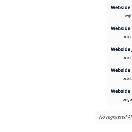
Webside
jpeg
Webside 
octet
Webside 
octet
Webside
octet
Webside
p
png
No registered AP