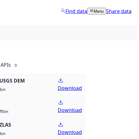
Find data
Share data
Menu
APIs
0
 USGS DEM
Download
bin
Download
bin
ff
ZLAS
Download
bin