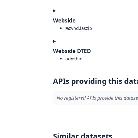
Webside
laz
vnd.laszip
Webside DTED
octet
bin
APIs providing this dat
No registered APIs provide this datase
Similar datasets