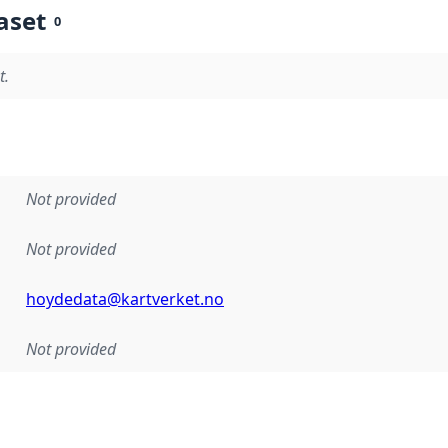
aset
0
t.
Not provided
Not provided
hoydedata@kartverket.no
Not provided