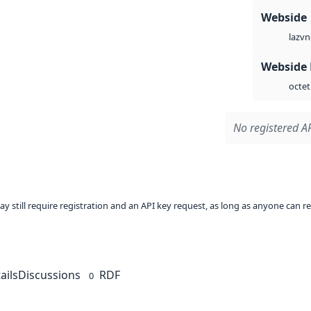
Webside
vn
laz
Webside
octet
No registered AP
ay still require registration and an API key request, as long as anyone can r
ails
Discussions
RDF
0