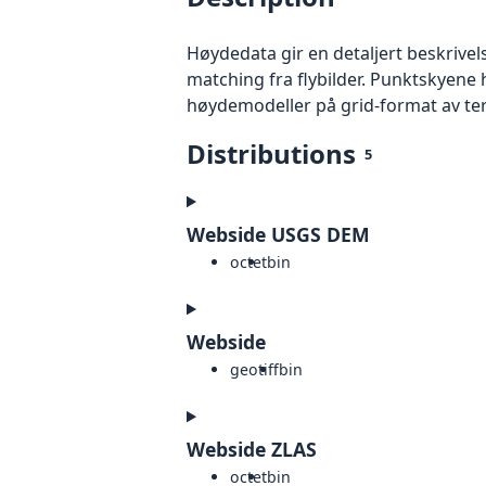
Høydedata gir en detaljert beskrivel
matching fra flybilder. Punktskyene 
høydemodeller på grid-format av te
Distributions
5
Webside USGS DEM
octet
bin
Webside
geotiff
bin
Webside ZLAS
octet
bin