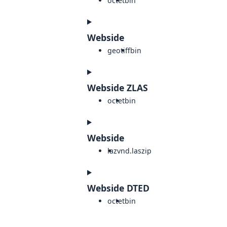
octet
bin
Webside
geotiff
bin
Webside ZLAS
octet
bin
Webside
laz
vnd.laszip
Webside DTED
octet
bin