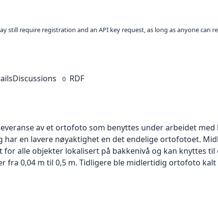
ay still require registration and an API key request, as long as anyone can r
ails
Discussions
RDF
0
 leveranse av et ortofoto som benyttes under arbeidet med 
 har en lavere nøyaktighet en det endelige ortofotoet. Mi
or alle objekter lokalisert på bakkenivå og kan knyttes til
ra 0,04 m til 0,5 m. Tidligere ble midlertidig ortofoto kalt r