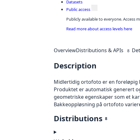
Datasets
Public access
Publicly available to everyone. Access m
Read more about access levels here
Overview
Distributions & APIs
Det
8
Description
Midlertidig ortofoto er en foreløpig
Produktet er automatisk generert og
geometriske egenskaper som et kart f
Bakkeoppløsning på ortofoto varierer f
Distributions
8