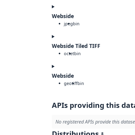
Webside
jpeg
bin
Webside Tiled TIFF
octet
bin
Webside
geotiff
bin
APIs providing this dat
No registered APIs provide this datase
Distributions
8