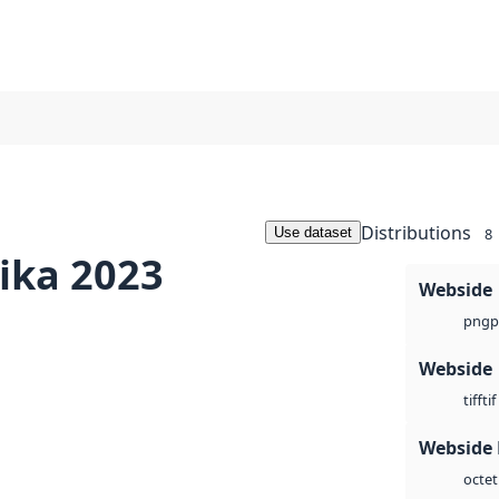
Distributions
Use dataset
8
ika 2023
Webside
p
png
Webside
tif
tiff
Webside
octet