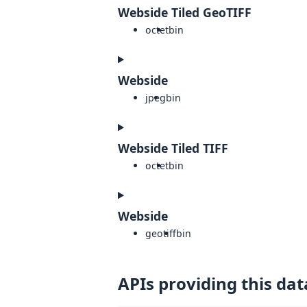
Webside Tiled GeoTIFF
octet
bin
Webside
jpeg
bin
Webside Tiled TIFF
octet
bin
Webside
geotiff
bin
APIs providing this dat