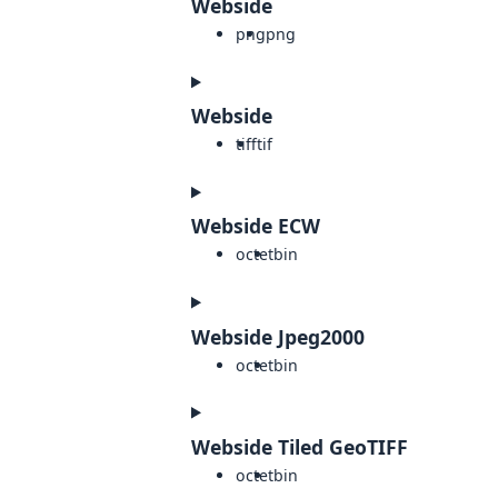
Webside
png
png
Webside
tiff
tif
Webside ECW
octet
bin
Webside Jpeg2000
octet
bin
Webside Tiled GeoTIFF
octet
bin