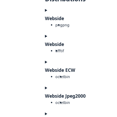
Webside
png
png
Webside
tiff
tif
Webside ECW
octet
bin
Webside Jpeg2000
octet
bin