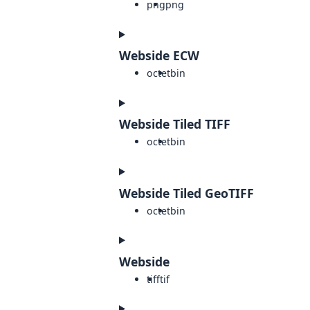
png
png
Webside ECW
octet
bin
Webside Tiled TIFF
octet
bin
Webside Tiled GeoTIFF
octet
bin
Webside
tiff
tif