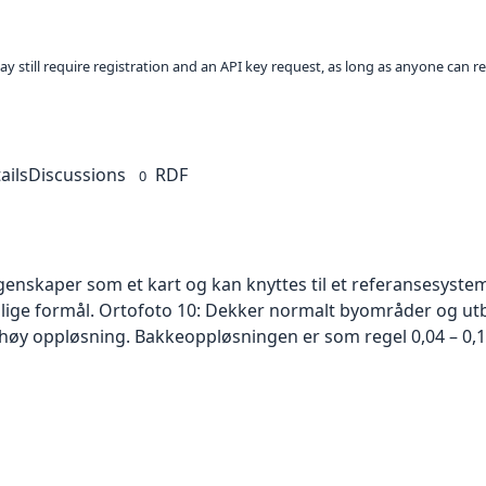
ay still require registration and an API key request, as long as anyone can r
ails
Discussions
RDF
0
skaper som et kart og kan knyttes til et referansesystem. 
ellige formål. Ortofoto 10: Dekker normalt byområder og 
høy oppløsning. Bakkeoppløsningen er som regel 0,04 – 0,1