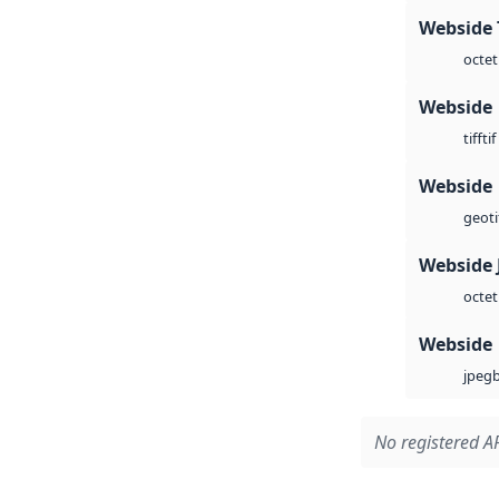
Webside 
octet
Webside
tif
tiff
Webside
geoti
Webside 
octet
Webside
jpeg
No registered AP