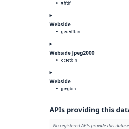
tiff
tif
Webside
geotiff
bin
Webside Jpeg2000
octet
bin
Webside
jpeg
bin
APIs providing this dat
No registered APIs provide this datase