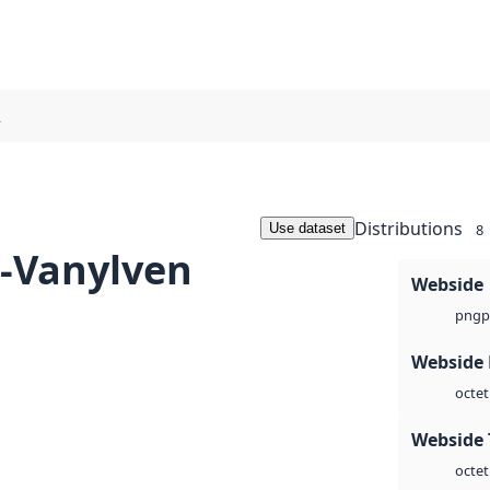
2
Distributions
Use dataset
8
-Vanylven
Webside
p
png
Webside
octet
Webside 
octet