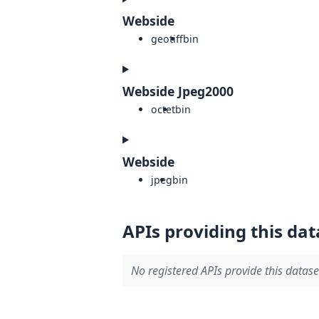
Webside
geotiff
bin
Webside Jpeg2000
octet
bin
Webside
jpeg
bin
APIs providing this dat
No registered APIs provide this datase