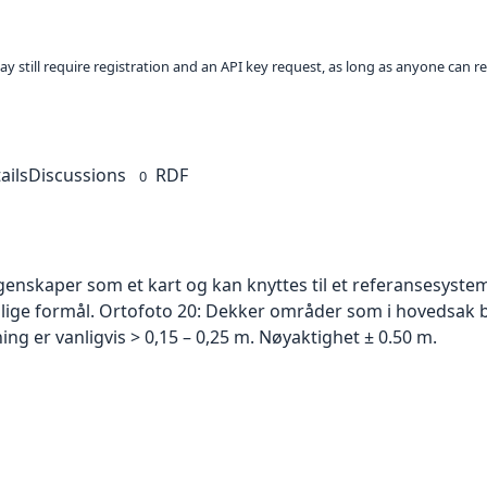
ay still require registration and an API key request, as long as anyone can r
ails
Discussions
RDF
0
skaper som et kart og kan knyttes til et referansesystem. 
ellige formål. Ortofoto 20: Dekker områder som i hovedsak b
g er vanligvis > 0,15 – 0,25 m. Nøyaktighet ± 0.50 m.