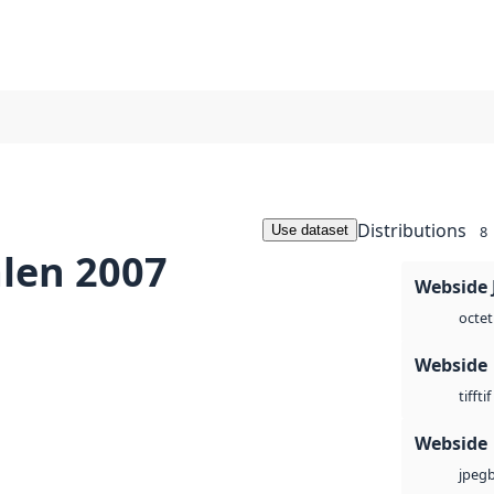
Distributions
Use dataset
8
alen 2007
Webside 
octet
Webside
tif
tiff
Webside
jpeg