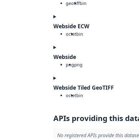
geotiff
bin
Webside ECW
octet
bin
Webside
png
png
Webside Tiled GeoTIFF
octet
bin
APIs providing this dat
No registered APIs provide this datase