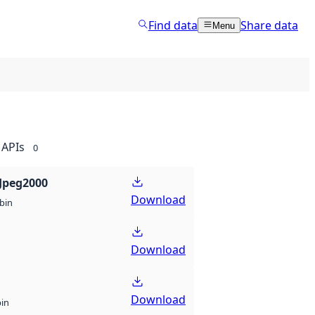
Find data
Share data
Menu
APIs
0
Jpeg2000
Download
bin
Download
Download
bin