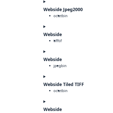
Webside Jpeg2000
octet
bin
Webside
tiff
tif
Webside
jpeg
bin
Webside Tiled TIFF
octet
bin
Webside