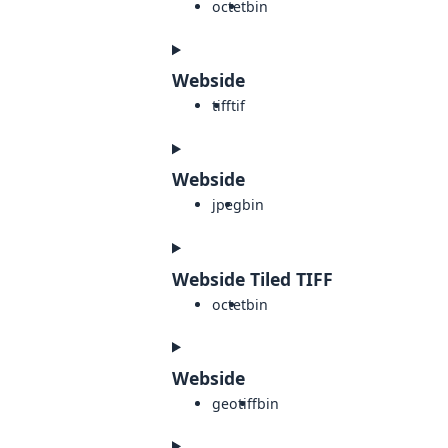
octet
bin
Webside
tiff
tif
Webside
jpeg
bin
Webside Tiled TIFF
octet
bin
Webside
geotiff
bin