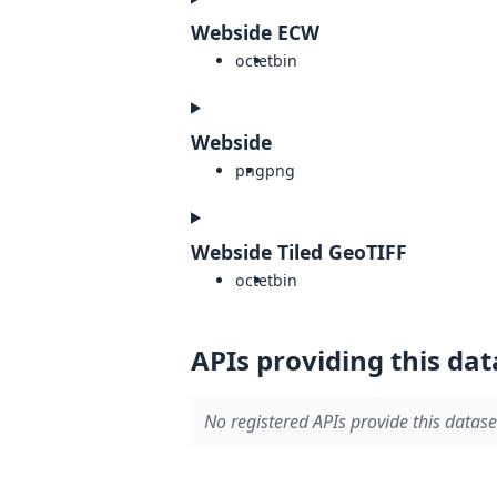
Webside ECW
octet
bin
Webside
png
png
Webside Tiled GeoTIFF
octet
bin
APIs providing this dat
No registered APIs provide this datase