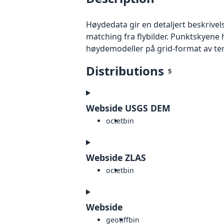
Høydedata gir en detaljert beskrivel
matching fra flybilder. Punktskyene 
høydemodeller på grid-format av te
Distributions
5
Webside USGS DEM
octet
bin
Webside ZLAS
octet
bin
Webside
geotiff
bin