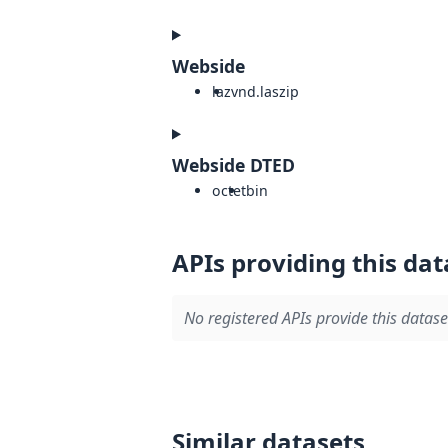
Webside
laz
vnd.laszip
Webside DTED
octet
bin
APIs providing this dat
No registered APIs provide this datase
Similar datasets