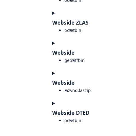
octet
bin
Webside ZLAS
octet
bin
Webside
geotiff
bin
Webside
laz
vnd.laszip
Webside DTED
octet
bin