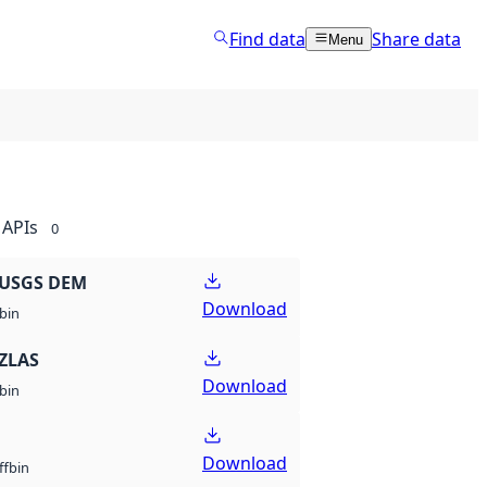
Find data
Share data
Menu
APIs
0
 USGS DEM
Download
bin
ZLAS
Download
bin
Download
bin
ff