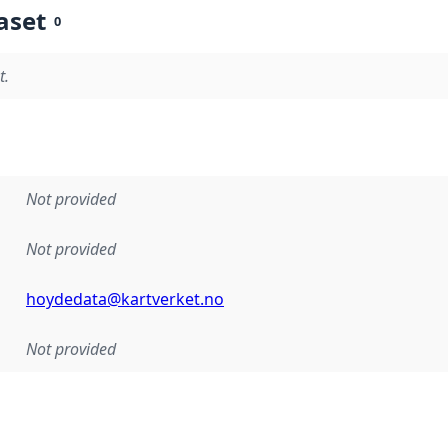
aset
0
t.
Not provided
Not provided
hoydedata@kartverket.no
Not provided