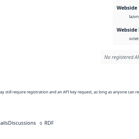
Webside
vn
laz
Webside
octet
No registered AP
ay still require registration and an API key request, as long as anyone can r
ails
Discussions
RDF
0