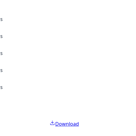
ss
ss
ss
ss
ss
Download