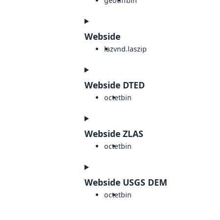
geotiff
bin
Webside
laz
vnd.laszip
Webside DTED
octet
bin
Webside ZLAS
octet
bin
Webside USGS DEM
octet
bin