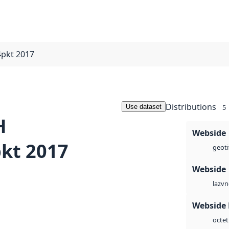
4pkt 2017
Distributions
Use dataset
5
H
Webside
pkt 2017
geoti
Webside
vn
laz
Webside
octet