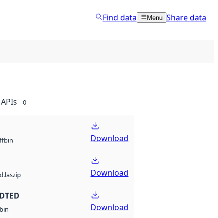
Find data
Share data
Menu
APIs
0
Download
bin
ff
Download
d.laszip
 DTED
Download
bin