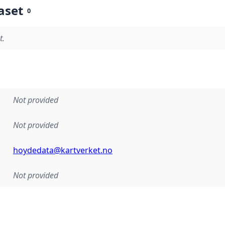
aset
0
t.
Not provided
Not provided
hoydedata@kartverket.no
Not provided