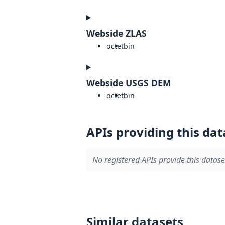
Webside ZLAS
octet
bin
Webside USGS DEM
octet
bin
APIs providing this dat
No registered APIs provide this datase
Similar datasets