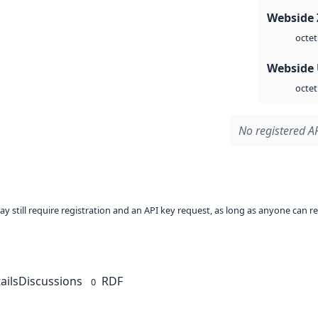
Webside 
octet
Webside
octet
No registered AP
ay still require registration and an API key request, as long as anyone can r
ails
Discussions
RDF
0