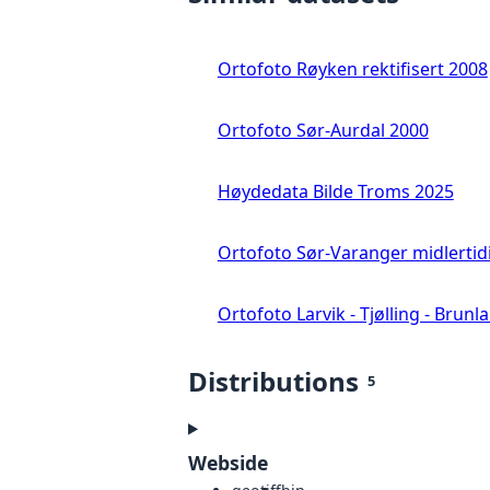
Ortofoto Røyken rektifisert 2008
Ortofoto Sør-Aurdal 2000
Høydedata Bilde Troms 2025
Ortofoto Sør-Varanger midlertid
Ortofoto Larvik - Tjølling - Brunl
Distributions
5
Webside