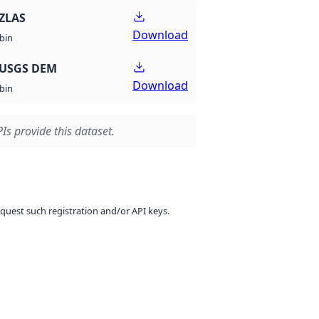
ZLAS
Download
bin
 USGS DEM
Download
bin
Is provide this dataset.
equest such registration and/or API keys.