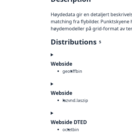
Høydedata gir en detaljert beskrivel
matching fra flybilder. Punktskyene 
høydemodeller på grid-format av te
Distributions
5
Webside
geotiff
bin
Webside
laz
vnd.laszip
Webside DTED
octet
bin