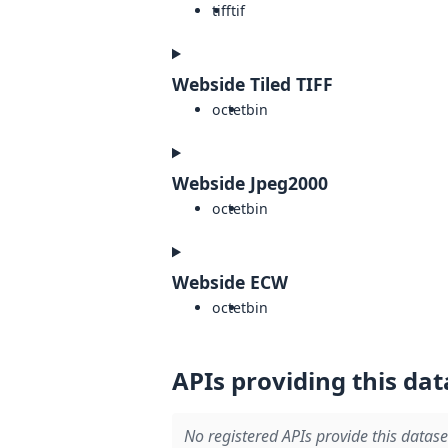
tiff
tif
Webside Tiled TIFF
octet
bin
Webside Jpeg2000
octet
bin
Webside ECW
octet
bin
APIs providing this dat
No registered APIs provide this datase