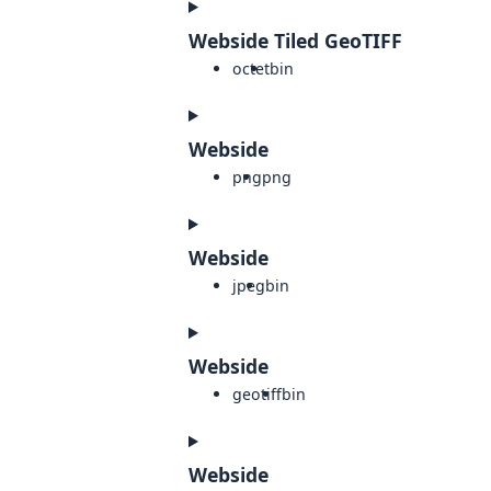
Webside Tiled GeoTIFF
octet
bin
Webside
png
png
Webside
jpeg
bin
Webside
geotiff
bin
Webside