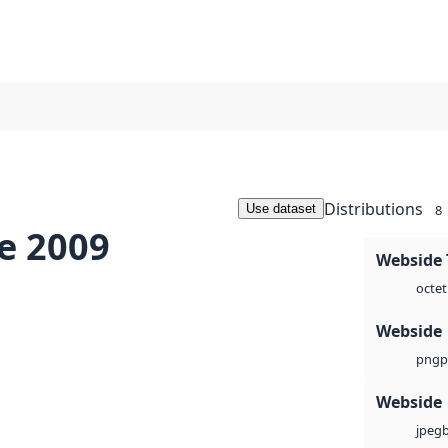
Distributions
Use dataset
8
e 2009
Webside 
octet
Webside
p
png
Webside
jpeg