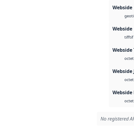
Webside
geoti
Webside
tif
tiff
Webside 
octet
Webside 
octet
Webside
octet
No registered AP