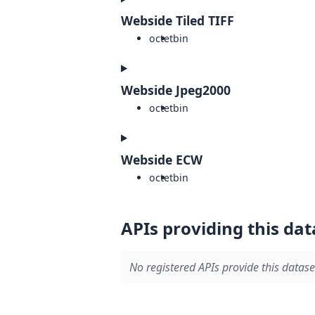
Webside Tiled TIFF
octet
bin
Webside Jpeg2000
octet
bin
Webside ECW
octet
bin
APIs providing this dat
No registered APIs provide this datase