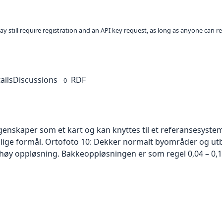
ay still require registration and an API key request, as long as anyone can r
ails
Discussions
RDF
0
skaper som et kart og kan knyttes til et referansesystem. 
ellige formål. Ortofoto 10: Dekker normalt byområder og 
høy oppløsning. Bakkeoppløsningen er som regel 0,04 – 0,1