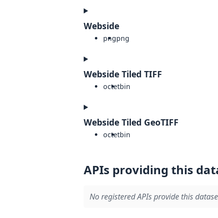
Webside
png
png
Webside Tiled TIFF
octet
bin
Webside Tiled GeoTIFF
octet
bin
APIs providing this dat
No registered APIs provide this datase