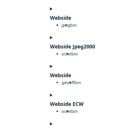
Webside
jpeg
bin
Webside Jpeg2000
octet
bin
Webside
geotiff
bin
Webside ECW
octet
bin