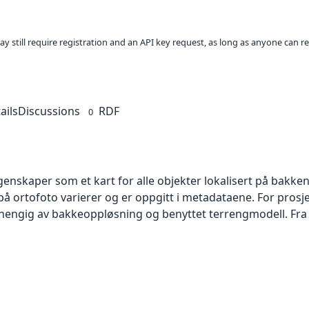
ay still require registration and an API key request, as long as anyone can r
ails
Discussions
RDF
0
skaper som et kart for alle objekter lokalisert på bakkeniv
 ortofoto varierer og er oppgitt i metadataene. For prosje
vhengig av bakkeoppløsning og benyttet terrengmodell. Fra 