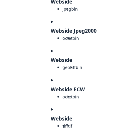
Webside
jpeg
bin
Webside Jpeg2000
octet
bin
Webside
geotiff
bin
Webside ECW
octet
bin
Webside
tiff
tif