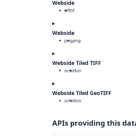
Webside
tiff
tif
Webside
png
png
Webside Tiled TIFF
octet
bin
Webside Tiled GeoTIFF
octet
bin
APIs providing this dat