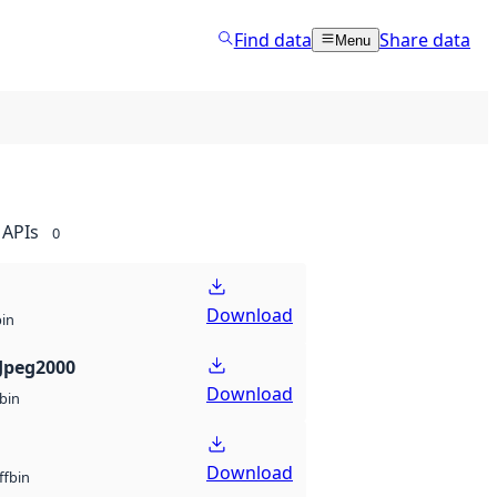
Find data
Share data
Menu
APIs
0
Download
bin
Jpeg2000
Download
bin
Download
bin
ff