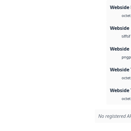
Webside
octet
Webside
tif
tiff
Webside
p
png
Webside 
octet
Webside 
octet
No registered AP