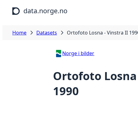
Skip to main content
data.norge.no
Home
Datasets
Ortofoto Losna - Vinstra II 199
Norge i bilder
Ortofoto Losna 
1990