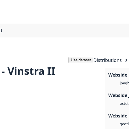
0
Distributions
Use dataset
8
- Vinstra II
Webside
jpeg
Webside 
octet
Webside
geoti