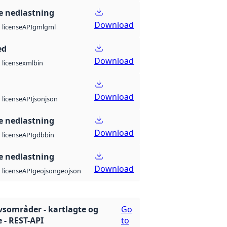
 nedlastning
Download
API
gml
gml
license
ed
Download
xml
bin
license
Download
API
json
json
license
 nedlastning
Download
API
gdb
bin
license
 nedlastning
Download
API
geojson
geojson
license
ivsområder - kartlagte og
Go
 - REST-API
to