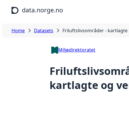
Skip to main content
data.norge.no
Home
Datasets
Friluftslivsområder - kartlagte
Miljødirektoratet
Friluftslivsomr
kartlagte og ve