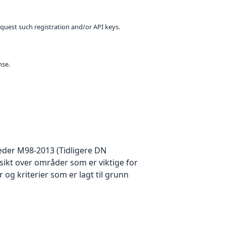
equest such registration and/or API keys.
nse.
leder M98-2013 (Tidligere DN
rsikt over områder som er viktige for
r og kriterier som er lagt til grunn