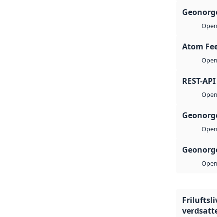
Geonorge
Open 
Atom Fe
Open 
REST-API
Open 
Geonorge
Open 
Geonorge
Open 
Friluftsl
verdsatte