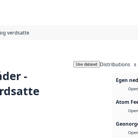
 og verdsatte
Distributions
Use dataset
8
åder -
Egen ned
rdsatte
Open 
Atom Fe
Open 
Geonorge
Open 