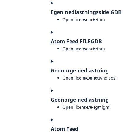
Egen nedlastningsside GDB
Open license
octet
bin
Atom Feed FILEGDB
Open license
octet
bin
Geonorge nedlastning
Open license
API
txt
vnd.sosi
Geonorge nedlastning
Open license
API
gml
gml
Atom Feed