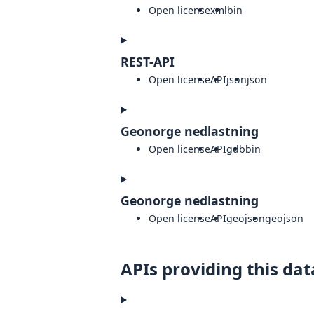
Open license
xml
bin
REST-API
Open license
API
json
json
Geonorge nedlastning
Open license
API
gdb
bin
Geonorge nedlastning
Open license
API
geojson
geojson
APIs providing this dat