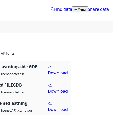
Find data
Share data
Menu
APIs
4
lastningsside GDB
Download
octet
bin
license
ed FILEGDB
Download
octet
bin
license
 nedlastning
Download
API
txt
vnd.sosi
license