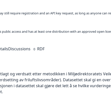
ay still require registration and an API key request, as long as anyone can r
 as public access and has at least one distribution with an approved open lice
tails
Discussions
RDF
0
lagt og verdsatt etter metodikken i Miljødirektoratets Vei
dsetting av friluftslivsområder). Datasettet skal gi en ove
jonen i datasettet skal gjøre det lett å se hvilke vurderinge
t.