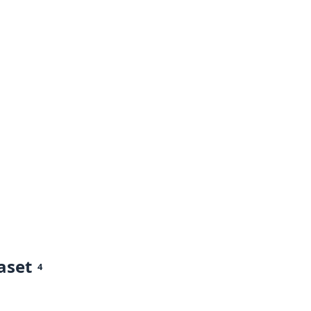
aset
4