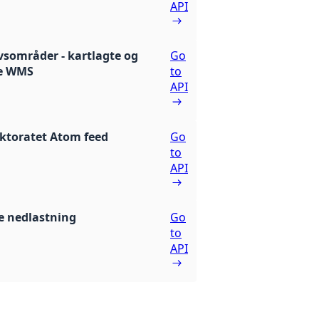
API
ivsområder - kartlagte og
Go
te WMS
to
API
ektoratet Atom feed
Go
to
API
 nedlastning
Go
to
API