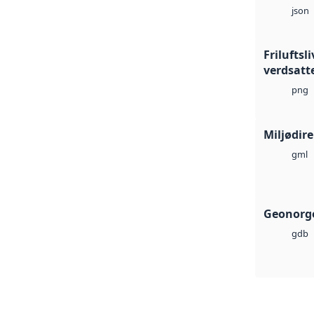
json
Friluftsl
verdsat
png
Miljødir
gml
Geonorge
gdb