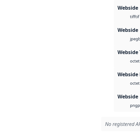
Webside
tif
tiff
Webside
jpeg
Webside 
octet
Webside
octet
Webside
p
png
No registered AP