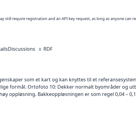
ay still require registration and an API key request, as long as anyone can r
ails
Discussions
RDF
0
skaper som et kart og kan knyttes til et referansesystem. 
ellige formål. Ortofoto 10: Dekker normalt byområder og 
høy oppløsning. Bakkeoppløsningen er som regel 0,04 – 0,1