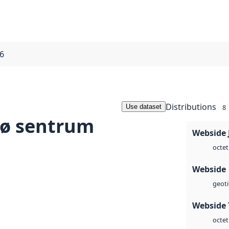
6
Distributions
Use dataset
8
sø sentrum
Webside 
octet
Webside
geoti
Webside 
octet