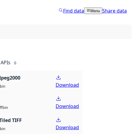
Find data
Share data
Menu
APIs
0
Jpeg2000
Download
bin
Download
bin
ff
Tiled TIFF
Download
bin