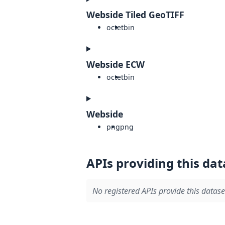
Webside Tiled GeoTIFF
octet
bin
Webside ECW
octet
bin
Webside
png
png
APIs providing this dat
No registered APIs provide this datase