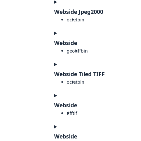
Webside Jpeg2000
octet
bin
Webside
geotiff
bin
Webside Tiled TIFF
octet
bin
Webside
tiff
tif
Webside