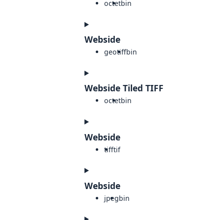
octet
bin
Webside
geotiff
bin
Webside Tiled TIFF
octet
bin
Webside
tiff
tif
Webside
jpeg
bin