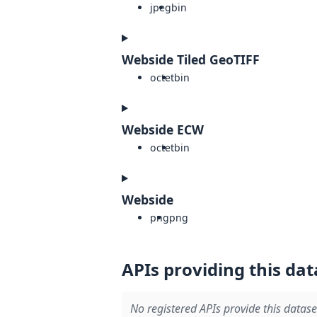
jpeg
bin
Webside Tiled GeoTIFF
octet
bin
Webside ECW
octet
bin
Webside
png
png
APIs providing this dat
No registered APIs provide this datase