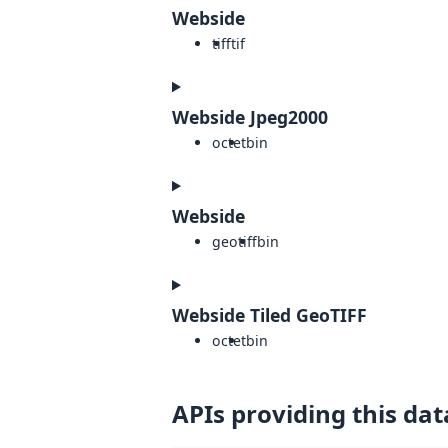
Webside
tiff
tif
Webside Jpeg2000
octet
bin
Webside
geotiff
bin
Webside Tiled GeoTIFF
octet
bin
APIs providing this dat