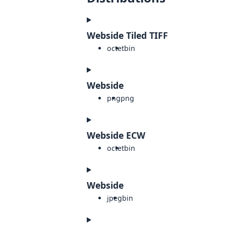
Webside Tiled TIFF
octet
bin
Webside
png
png
Webside ECW
octet
bin
Webside
jpeg
bin