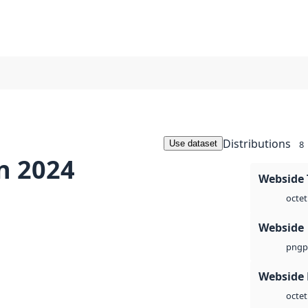
Distributions
Use dataset
8
n 2024
Webside 
octet
Webside
p
png
Webside
octet