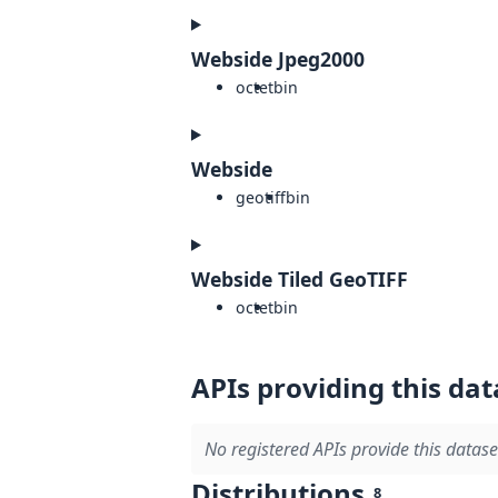
Webside Jpeg2000
octet
bin
Webside
geotiff
bin
Webside Tiled GeoTIFF
octet
bin
APIs providing this dat
No registered APIs provide this datase
Distributions
8