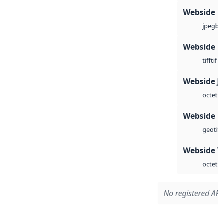
Webside
jpeg
Webside
tif
tiff
Webside 
octet
Webside
geoti
Webside 
octet
No registered AP