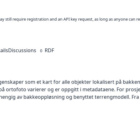
ay still require registration and an API key request, as long as anyone can r
ails
Discussions
RDF
0
skaper som et kart for alle objekter lokalisert på bakkeniv
 ortofoto varierer og er oppgitt i metadataene. For prosje
vhengig av bakkeoppløsning og benyttet terrengmodell. Fra 