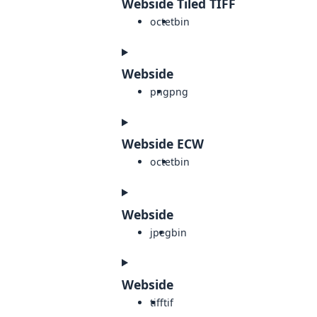
Webside Tiled TIFF
octet
bin
Webside
png
png
Webside ECW
octet
bin
Webside
jpeg
bin
Webside
tiff
tif