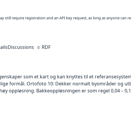
ay still require registration and an API key request, as long as anyone can r
ails
Discussions
RDF
0
skaper som et kart og kan knyttes til et referansesystem. 
ellige formål. Ortofoto 10: Dekker normalt byområder og 
høy oppløsning. Bakkeoppløsningen er som regel 0,04 – 0,1