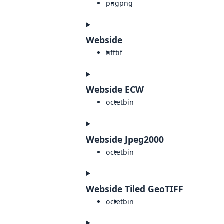
png
png
Webside
tiff
tif
Webside ECW
octet
bin
Webside Jpeg2000
octet
bin
Webside Tiled GeoTIFF
octet
bin