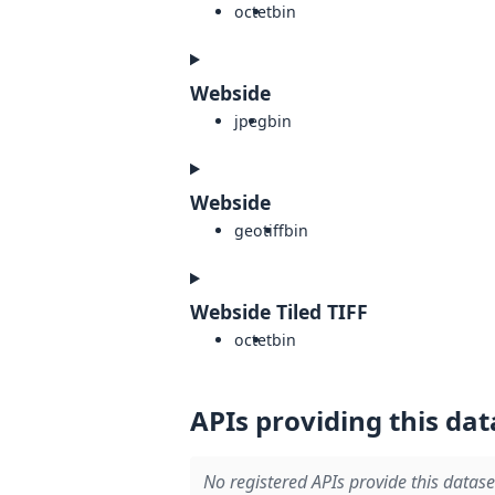
octet
bin
Webside
jpeg
bin
Webside
geotiff
bin
Webside Tiled TIFF
octet
bin
APIs providing this dat
No registered APIs provide this datase