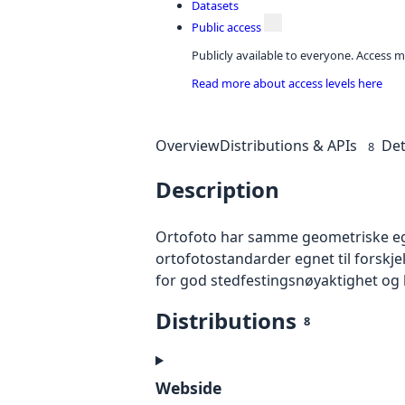
Datasets
Public access
Publicly available to everyone. Access m
Read more about access levels here
Overview
Distributions & APIs
Det
8
Description
Ortofoto har samme geometriske egen
ortofotostandarder egnet til forskj
for god stedfestingsnøyaktighet og 
Distributions
8
Webside