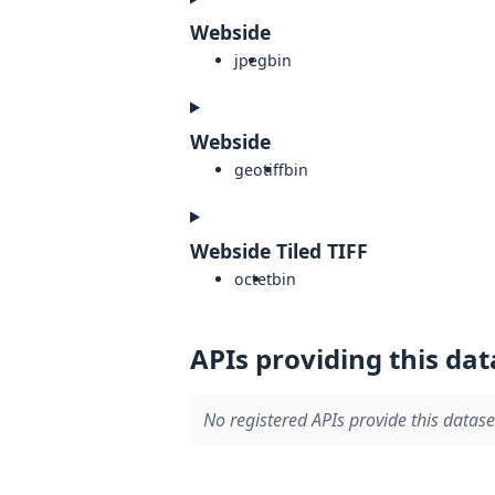
Webside
jpeg
bin
Webside
geotiff
bin
Webside Tiled TIFF
octet
bin
APIs providing this dat
No registered APIs provide this datase