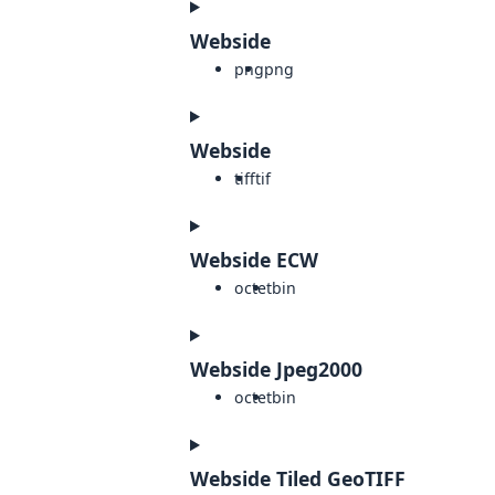
Webside
png
png
Webside
tiff
tif
Webside ECW
octet
bin
Webside Jpeg2000
octet
bin
Webside Tiled GeoTIFF