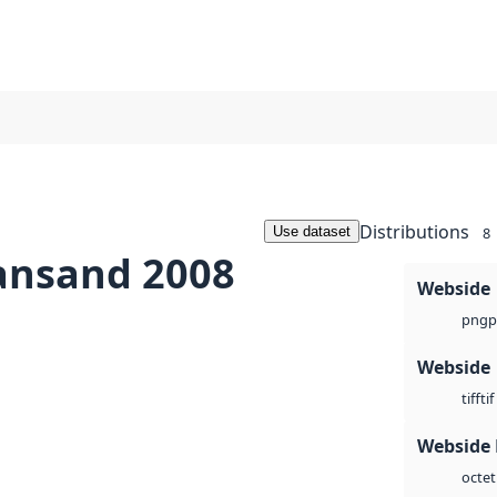
Distributions
Use dataset
8
iansand 2008
Webside
p
png
Webside
tif
tiff
Webside
octet