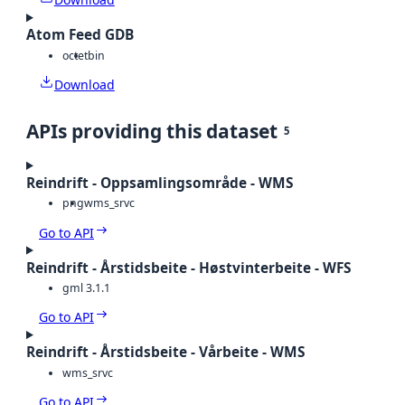
Atom Feed GDB
octet
bin
Download
APIs providing this dataset
5
Reindrift - Oppsamlingsområde - WMS
png
wms_srvc
Go to API
Reindrift - Årstidsbeite - Høstvinterbeite - WFS
gml 3.1.1
Go to API
Reindrift - Årstidsbeite - Vårbeite - WMS
wms_srvc
Go to API