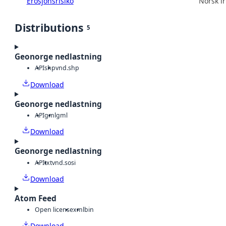
Erosjonsrisiko
Norsk in
Distributions
5
Geonorge nedlastning
API
shp
vnd.shp
Download
Geonorge nedlastning
API
gml
gml
Download
Geonorge nedlastning
API
txt
vnd.sosi
Download
Atom Feed
Open license
xml
bin
Download