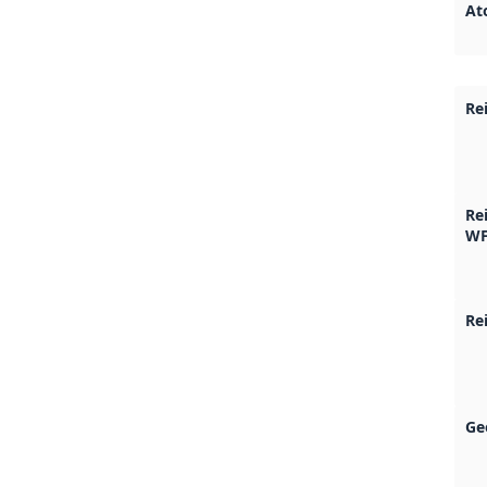
At
Re
Rei
WF
Re
Ge