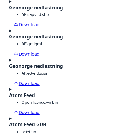
Geonorge nedlastning
API
shp
vnd.shp
Download
Geonorge nedlastning
API
gml
gml
Download
Geonorge nedlastning
API
txt
vnd.sosi
Download
Atom Feed
Open license
xml
bin
Download
Atom Feed GDB
octet
bin