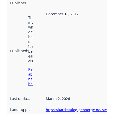
Publisher
:
December 18, 2017
This date
indicates
when the
dataset was
harvested by
data.norge.no.
It may have
Published
:
been available
earlier
elsewhere.
Read more
about
harvesting
here
Last updated
:
March 2, 2026
Landing page
:
https://kartkatalog.geonorge.no/Metad