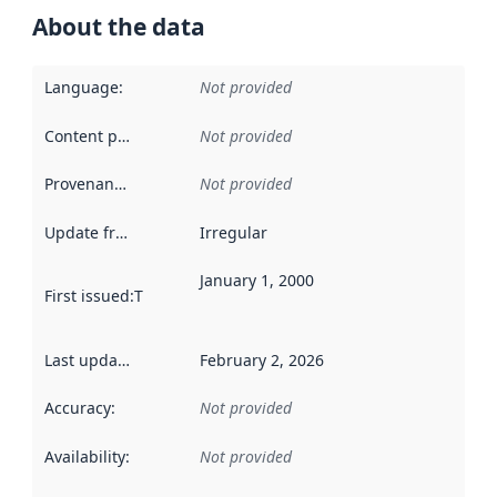
About the data
Language
:
Not provided
Content providers
:
Not provided
Provenance
:
Not provided
Update frequency
:
Irregular
January 1, 2000
First issued
:
This date indicates when the data in this datas
Last updated
:
February 2, 2026
Accuracy
:
Not provided
Availability
:
Not provided