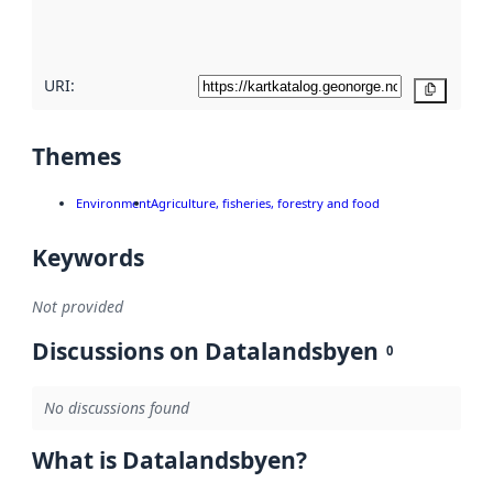
quality
here
URI:
Copy
Themes
Environment
Agriculture, fisheries, forestry and food
Keywords
Not provided
Discussions on Datalandsbyen
0
No discussions found
What is Datalandsbyen?