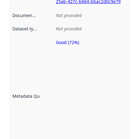
25ab-427c-b664-bbac2d0c9e79
Documentation
:
Not provided
Dataset type
:
Not provided
Good (72%)
Metadata
quality is
an
indicator
of how
well the
datasets
are
described
Metadata Quality
:
using
metadata.
Read
more
about
metadata