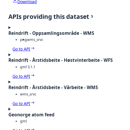
Download
APIs providing this dataset
5
Reindrift - Oppsamlingsområde - WMS
png
wms_srvc
Go to API
Reindrift - Årstidsbeite - Høstvinterbeite - WFS
gml 3.1.1
Go to API
Reindrift - Årstidsbeite - Vårbeite - WMS
wms_srvc
Go to API
Geonorge atom feed
gml