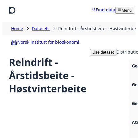
Skip to main content
Find data
Menu
Home
Datasets
Reindrift - Årstidsbeite - Høstvinterbei
Norsk institutt for bioøkonomi
Distributi
Use dataset
Reindrift -
Ge
Årstidsbeite -
Ge
Høstvinterbeite
Ge
At