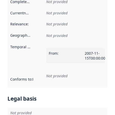
Completeness
:
Not provided
Currentness
:
Not provided
Relevance
:
Not provided
Geographical scope
:
Not provided
Temporal scope
:
From
:
2007-11-
15T00:00:00Z
Not provided
Conforms to
:
Reference to an implementation rule or other spe
Legal basis
Not provided