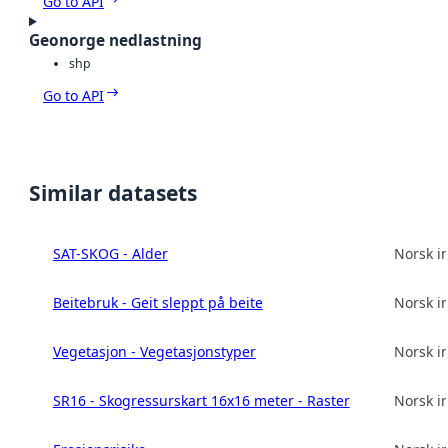
Go to API
Geonorge nedlastning
shp
Go to API
Similar datasets
SAT-SKOG - Alder
Norsk in
Beitebruk - Geit sleppt på beite
Norsk in
Vegetasjon - Vegetasjonstyper
Norsk in
SR16 - Skogressurskart 16x16 meter - Raster
Norsk in