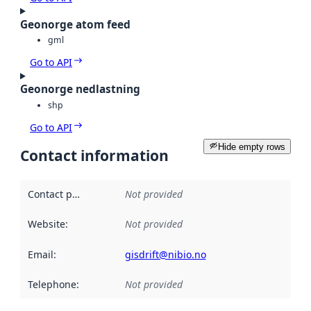
Geonorge atom feed
gml
Go to API
Geonorge nedlastning
shp
Go to API
Hide empty rows
Contact information
Contact point
:
Not provided
Website
:
Not provided
Email
:
gisdrift@nibio.no
Telephone
:
Not provided