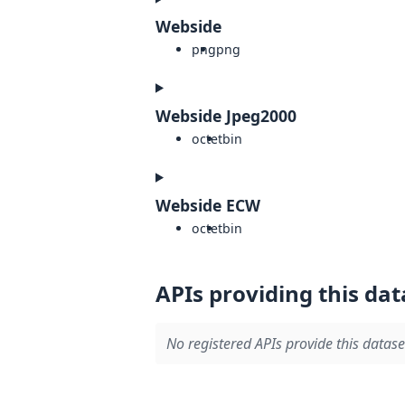
Webside
png
png
Webside Jpeg2000
octet
bin
Webside ECW
octet
bin
APIs providing this dat
No registered APIs provide this datase