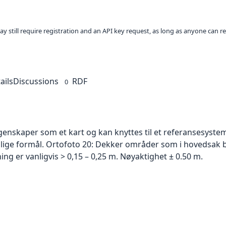
ay still require registration and an API key request, as long as anyone can r
ails
Discussions
RDF
0
skaper som et kart og kan knyttes til et referansesystem. 
ellige formål. Ortofoto 20: Dekker områder som i hovedsak b
g er vanligvis > 0,15 – 0,25 m. Nøyaktighet ± 0.50 m.