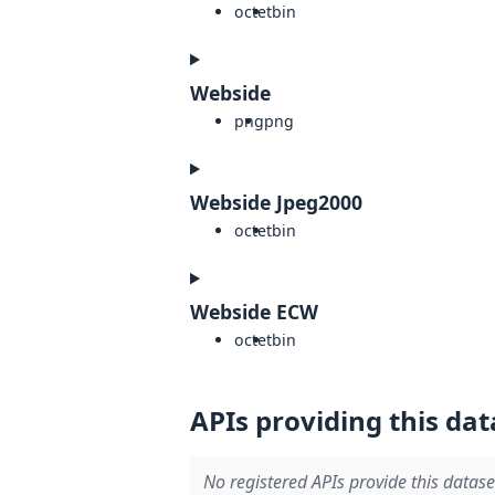
octet
bin
Webside
png
png
Webside Jpeg2000
octet
bin
Webside ECW
octet
bin
APIs providing this dat
No registered APIs provide this datase