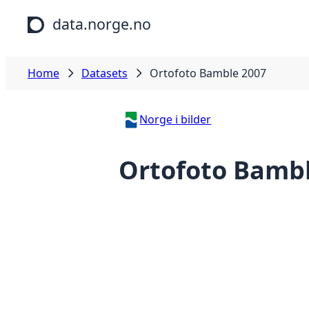
Skip to main content
data.norge.no
Home
Datasets
Ortofoto Bamble 2007
Norge i bilder
Ortofoto Bamb