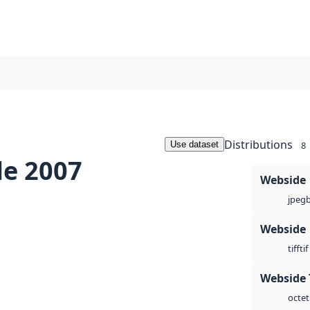
Distributions
Use dataset
8
le 2007
Webside
jpeg
Webside
tif
tiff
Webside 
octet