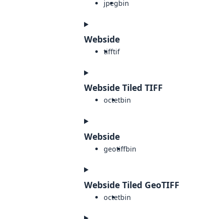
jpeg
bin
Webside
tiff
tif
Webside Tiled TIFF
octet
bin
Webside
geotiff
bin
Webside Tiled GeoTIFF
octet
bin