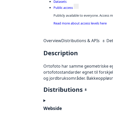
Datasets
Public access
Publicly available to everyone. Access m
Read more about access levels here
Overview
Distributions & APIs
Det
8
Description
Ortofoto har samme geometriske egen
ortofotostandarder egnet til forskj
og jordbruksområder. Bakkeoppløsnin
Distributions
8
Webside