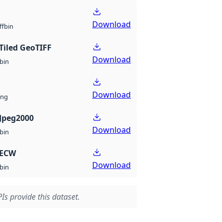
Download
bin
ff
Tiled GeoTIFF
Download
bin
Download
ng
Jpeg2000
Download
bin
 ECW
Download
bin
Is provide this dataset.