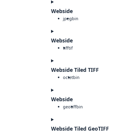
Webside
jpeg
bin
Webside
tiff
tif
Webside Tiled TIFF
octet
bin
Webside
geotiff
bin
Webside Tiled GeoTIFF