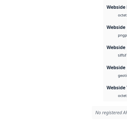
Webside
octet
Webside
p
png
Webside
tif
tiff
Webside
geoti
Webside 
octet
No registered AP