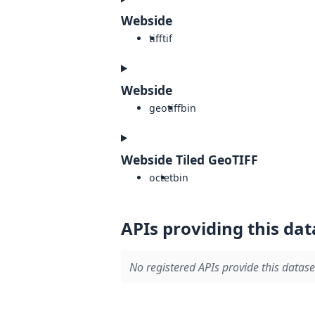
Webside
tiff
tif
Webside
geotiff
bin
Webside Tiled GeoTIFF
octet
bin
APIs providing this dat
No registered APIs provide this datase