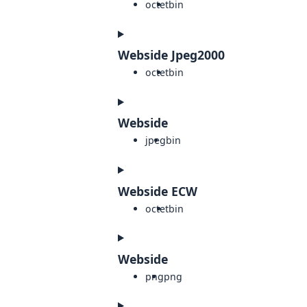
octet
bin
Webside Jpeg2000
octet
bin
Webside
jpeg
bin
Webside ECW
octet
bin
Webside
png
png