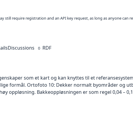
ay still require registration and an API key request, as long as anyone can r
ails
Discussions
RDF
0
skaper som et kart og kan knyttes til et referansesystem. 
ellige formål. Ortofoto 10: Dekker normalt byområder og 
høy oppløsning. Bakkeoppløsningen er som regel 0,04 – 0,1