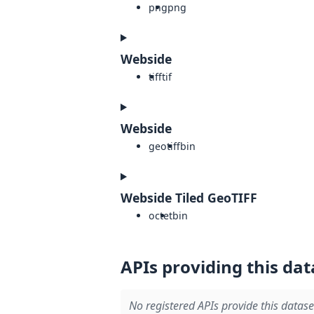
png
png
Webside
tiff
tif
Webside
geotiff
bin
Webside Tiled GeoTIFF
octet
bin
APIs providing this dat
No registered APIs provide this datase