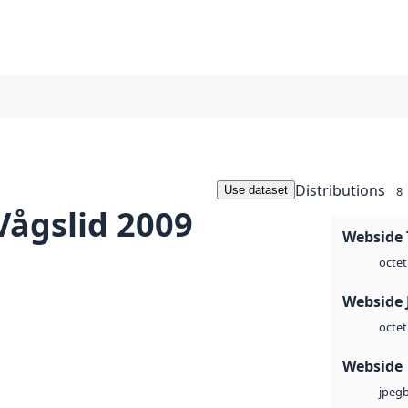
Distributions
Use dataset
8
Vågslid 2009
Webside 
octet
Webside 
octet
Webside
jpeg