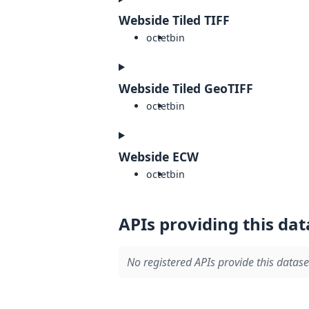
Webside Tiled TIFF
octet
bin
Webside Tiled GeoTIFF
octet
bin
Webside ECW
octet
bin
APIs providing this dat
No registered APIs provide this datase