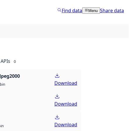
Find data
Share data
Menu
APIs
0
Jpeg2000
Download
bin
Download
Download
bin