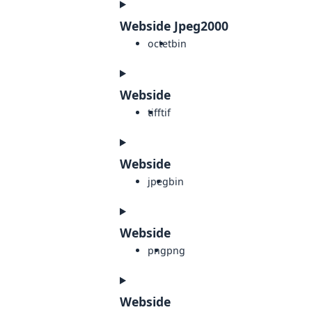
Webside Jpeg2000
octet
bin
Webside
tiff
tif
Webside
jpeg
bin
Webside
png
png
Webside