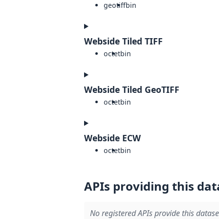
geotiff
bin
Webside Tiled TIFF
octet
bin
Webside Tiled GeoTIFF
octet
bin
Webside ECW
octet
bin
APIs providing this dat
No registered APIs provide this datase