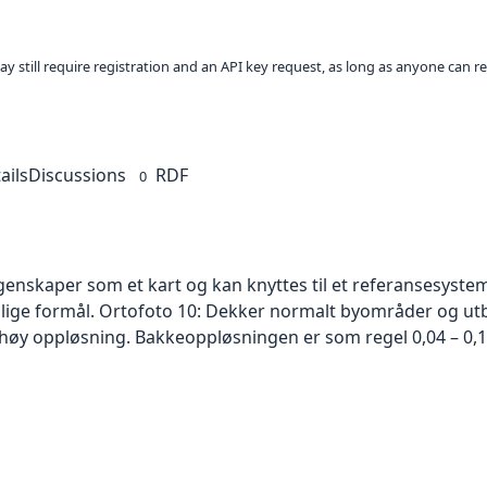
ay still require registration and an API key request, as long as anyone can r
ails
Discussions
RDF
0
skaper som et kart og kan knyttes til et referansesystem. 
ellige formål. Ortofoto 10: Dekker normalt byområder og 
høy oppløsning. Bakkeoppløsningen er som regel 0,04 – 0,1