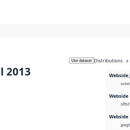
Distributions
Use dataset
8
l 2013
Webside 
octet
Webside
tif
tiff
Webside
jpeg