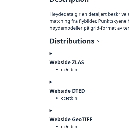
Høydedata gir en detaljert beskrivel
matching fra flybilder. Punktskyene 
høydemodeller på grid-format av te
Distributions
5
Webside ZLAS
octet
bin
Webside DTED
octet
bin
Webside GeoTIFF
octet
bin