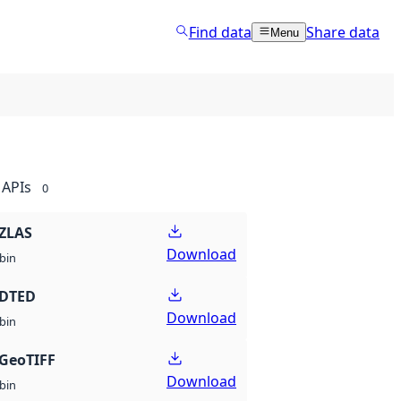
Find data
Share data
Menu
APIs
0
ZLAS
Download
bin
 DTED
Download
bin
GeoTIFF
Download
bin