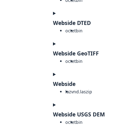
octet
bin
Webside DTED
octet
bin
Webside GeoTIFF
octet
bin
Webside
laz
vnd.laszip
Webside USGS DEM
octet
bin