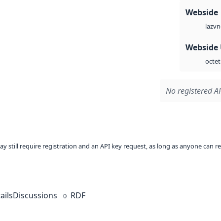
Webside
vn
laz
Webside
octet
No registered AP
ay still require registration and an API key request, as long as anyone can r
ails
Discussions
RDF
0