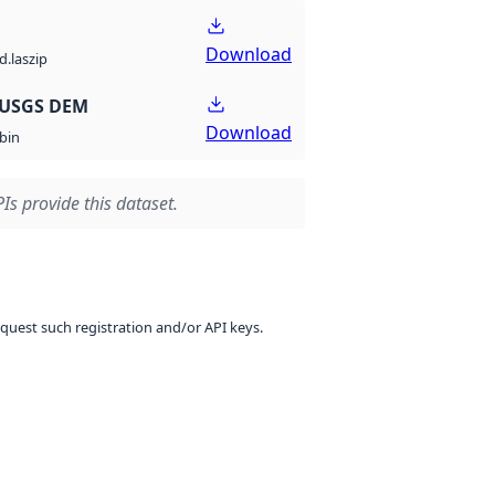
Download
d.laszip
 USGS DEM
Download
bin
Is provide this dataset.
equest such registration and/or API keys.