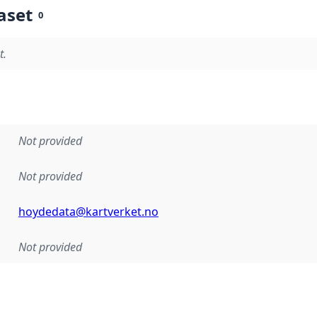
aset
0
t.
Not provided
Not provided
hoydedata@kartverket.no
Not provided