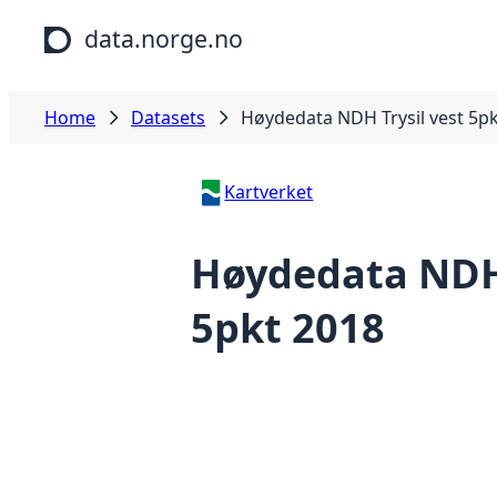
Skip to main content
data.norge.no
Home
Datasets
Høydedata NDH Trysil vest 5p
Kartverket
Høydedata NDH 
5pkt 2018