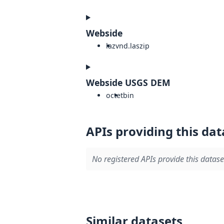
Webside
laz
vnd.laszip
Webside USGS DEM
octet
bin
APIs providing this dat
No registered APIs provide this datase
Similar datasets