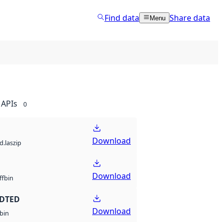
Find data
Share data
Menu
APIs
0
Download
d.laszip
Download
bin
ff
 DTED
Download
bin