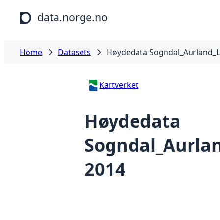
Skip to main content
data.norge.no
Home
Datasets
Høydedata Sogndal_Aurland_L
Kartverket
Høydedata
Sogndal_Aurla
2014