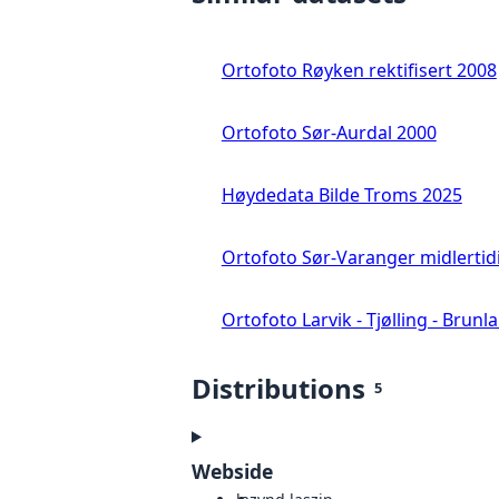
Ortofoto Røyken rektifisert 2008
Ortofoto Sør-Aurdal 2000
Høydedata Bilde Troms 2025
Ortofoto Sør-Varanger midlertid
Ortofoto Larvik - Tjølling - Brunl
Distributions
5
Webside