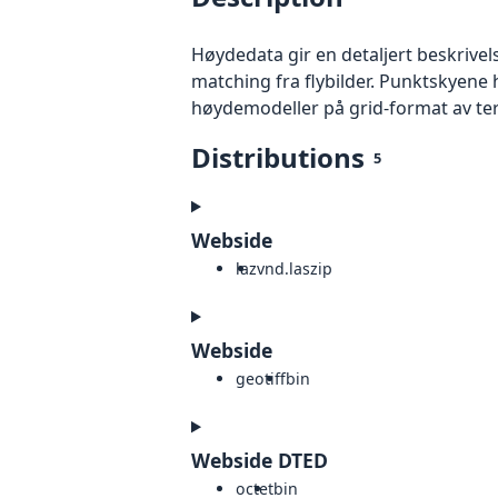
Høydedata gir en detaljert beskrivel
matching fra flybilder. Punktskyene 
høydemodeller på grid-format av te
Distributions
5
Webside
laz
vnd.laszip
Webside
geotiff
bin
Webside DTED
octet
bin