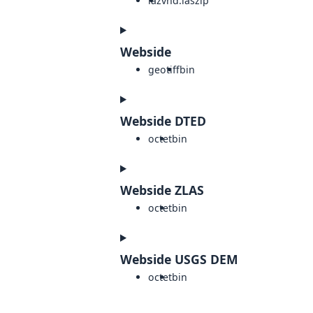
laz
vnd.laszip
Webside
geotiff
bin
Webside DTED
octet
bin
Webside ZLAS
octet
bin
Webside USGS DEM
octet
bin