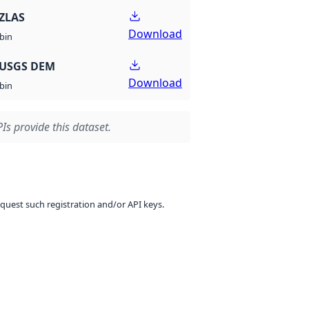
ZLAS
Download
bin
 USGS DEM
Download
bin
Is provide this dataset.
equest such registration and/or API keys.