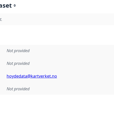
aset
0
t.
Not provided
Not provided
hoydedata@kartverket.no
Not provided