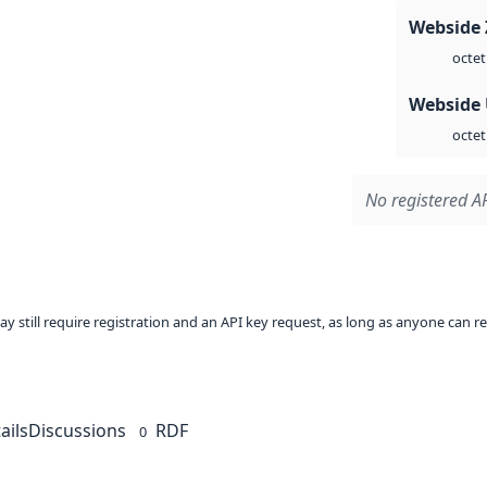
Webside 
octet
Webside
octet
No registered AP
ay still require registration and an API key request, as long as anyone can r
ails
Discussions
RDF
0