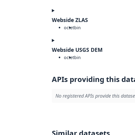
Webside ZLAS
octet
bin
Webside USGS DEM
octet
bin
APIs providing this dat
No registered APIs provide this datase
Similar datasets