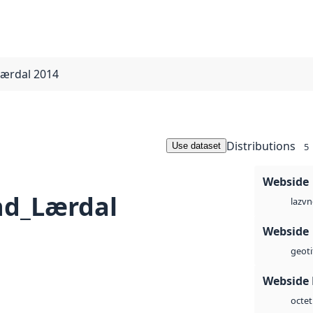
ærdal 2014
Distributions
Use dataset
5
Webside
nd_Lærdal
vn
laz
Webside
geoti
Webside
octet