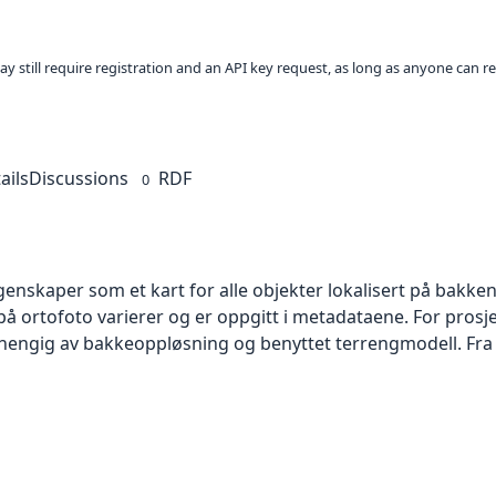
ay still require registration and an API key request, as long as anyone can r
ails
Discussions
RDF
0
skaper som et kart for alle objekter lokalisert på bakkeniv
 ortofoto varierer og er oppgitt i metadataene. For prosje
vhengig av bakkeoppløsning og benyttet terrengmodell. Fra 