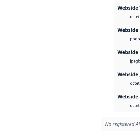
Webside 
octet
Webside
p
png
Webside
jpeg
Webside 
octet
Webside 
octet
No registered AP