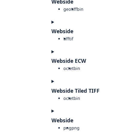
Webside
geotiff
bin
Webside
tiff
tif
Webside ECW
octet
bin
Webside Tiled TIFF
octet
bin
Webside
png
png