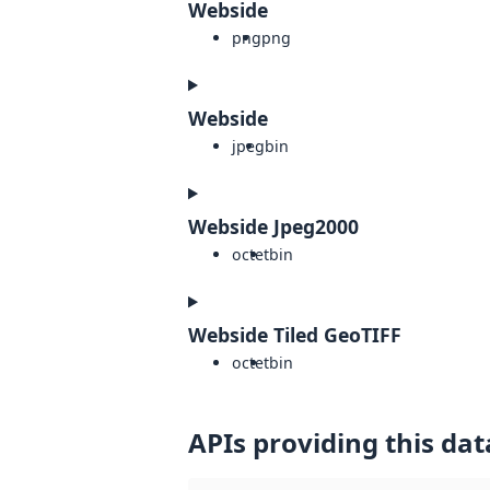
Webside
png
png
Webside
jpeg
bin
Webside Jpeg2000
octet
bin
Webside Tiled GeoTIFF
octet
bin
APIs providing this dat