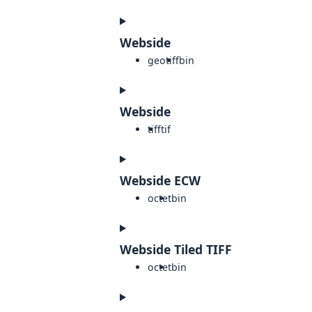
Webside
geotiff
bin
Webside
tiff
tif
Webside ECW
octet
bin
Webside Tiled TIFF
octet
bin