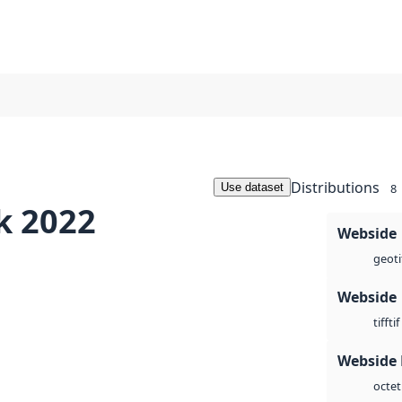
Distributions
Use dataset
8
k 2022
Webside
geoti
Webside
tif
tiff
Webside
octet