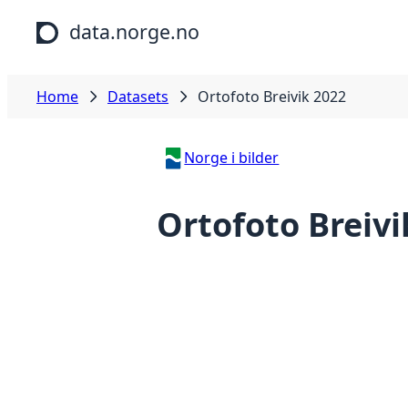
Skip to main content
data.norge.no
Home
Datasets
Ortofoto Breivik 2022
Norge i bilder
Ortofoto Breivi