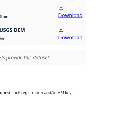
Download
bin
ff
 USGS DEM
Download
bin
Is provide this dataset.
equest such registration and/or API keys.