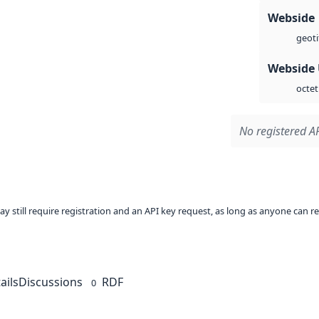
Webside
geoti
Webside
octet
No registered AP
ay still require registration and an API key request, as long as anyone can r
ails
Discussions
RDF
0