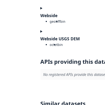
Webside
geotiff
bin
Webside USGS DEM
octet
bin
APIs providing this dat
No registered APIs provide this datase
Similar datasets