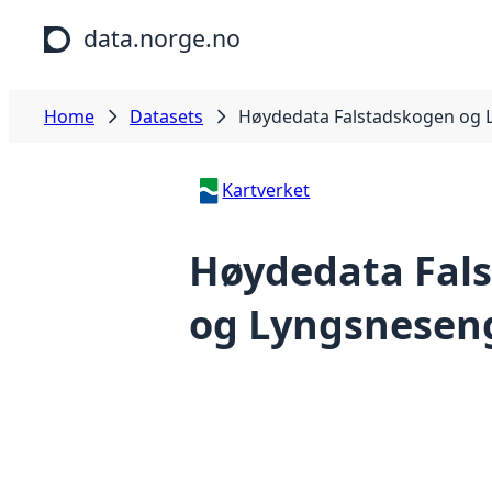
Skip to main content
data.norge.no
Home
Datasets
Høydedata Falstadskogen og 
Kartverket
Høydedata Fal
og Lyngsnesen