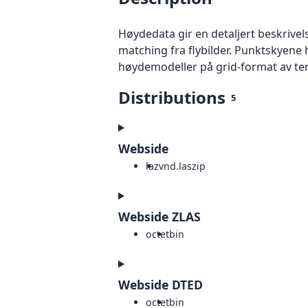
Høydedata gir en detaljert beskrivel
matching fra flybilder. Punktskyene 
høydemodeller på grid-format av te
Distributions
5
Webside
laz
vnd.laszip
Webside ZLAS
octet
bin
Webside DTED
octet
bin