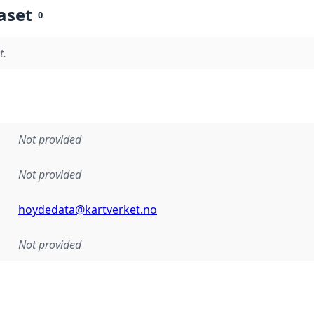
aset
0
t.
Not provided
Not provided
hoydedata@kartverket.no
Not provided