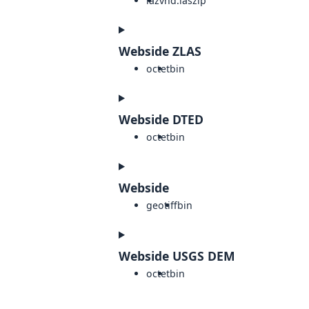
laz
vnd.laszip
Webside ZLAS
octet
bin
Webside DTED
octet
bin
Webside
geotiff
bin
Webside USGS DEM
octet
bin