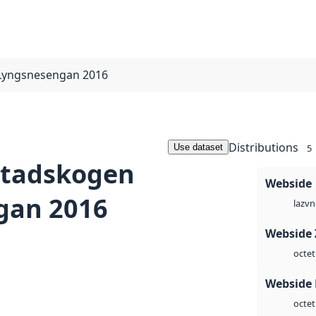
Lyngsnesengan 2016
Distributions
Use dataset
5
stadskogen
Webside
gan 2016
vn
laz
Webside 
octet
Webside
octet