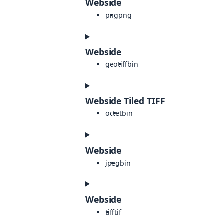
Webside
png
png
Webside
geotiff
bin
Webside Tiled TIFF
octet
bin
Webside
jpeg
bin
Webside
tiff
tif