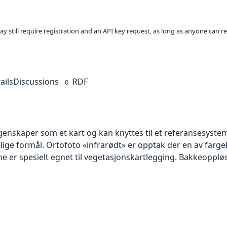
ay still require registration and an API key request, as long as anyone can r
ails
Discussions
RDF
0
skaper som et kart og kan knyttes til et referansesystem. 
llige formål. Ortofoto «infrarødt» er opptak der en av farg
 er spesielt egnet til vegetasjonskartlegging. Bakkeoppløsn