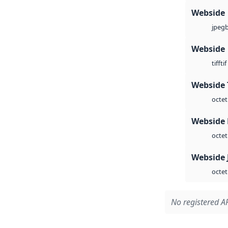
Webside
jpeg
Webside
tif
tiff
Webside 
octet
Webside
octet
Webside 
octet
No registered AP