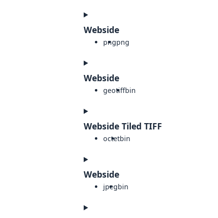
Webside
png
png
Webside
geotiff
bin
Webside Tiled TIFF
octet
bin
Webside
jpeg
bin