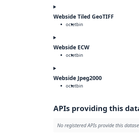
Webside Tiled GeoTIFF
octet
bin
Webside ECW
octet
bin
Webside Jpeg2000
octet
bin
APIs providing this dat
No registered APIs provide this datase