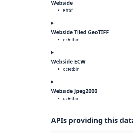
Webside
tiff
tif
Webside Tiled GeoTIFF
octet
bin
Webside ECW
octet
bin
Webside Jpeg2000
octet
bin
APIs providing this dat