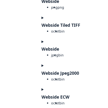
Webside
png
png
Webside Tiled TIFF
octet
bin
Webside
jpeg
bin
Webside Jpeg2000
octet
bin
Webside ECW
octet
bin