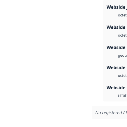
Webside 
octet
Webside
octet
Webside
geoti
Webside 
octet
Webside
tif
tiff
No registered AP