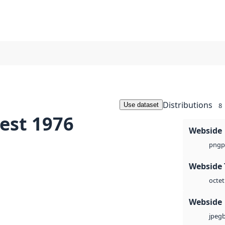
Distributions
Use dataset
8
est 1976
Webside
p
png
Webside 
octet
Webside
jpeg