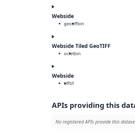
Webside
geotiff
bin
Webside Tiled GeoTIFF
octet
bin
Webside
tiff
tif
APIs providing this dat
No registered APIs provide this datase