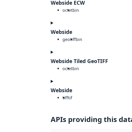
Webside ECW
octet
bin
Webside
geotiff
bin
Webside Tiled GeoTIFF
octet
bin
Webside
tiff
tif
APIs providing this dat