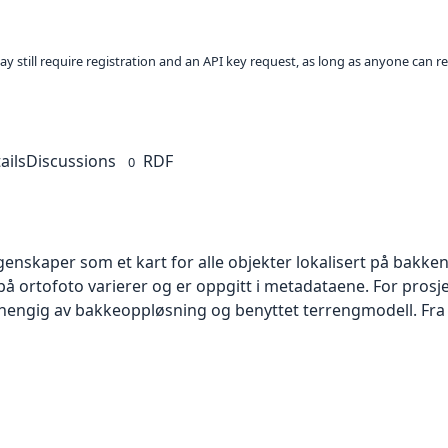
ay still require registration and an API key request, as long as anyone can r
ails
Discussions
RDF
0
skaper som et kart for alle objekter lokalisert på bakkeniv
 ortofoto varierer og er oppgitt i metadataene. For prosje
vhengig av bakkeoppløsning og benyttet terrengmodell. Fra 