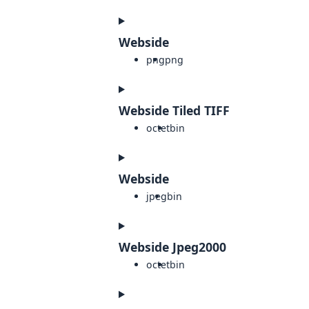
Webside
png
png
Webside Tiled TIFF
octet
bin
Webside
jpeg
bin
Webside Jpeg2000
octet
bin