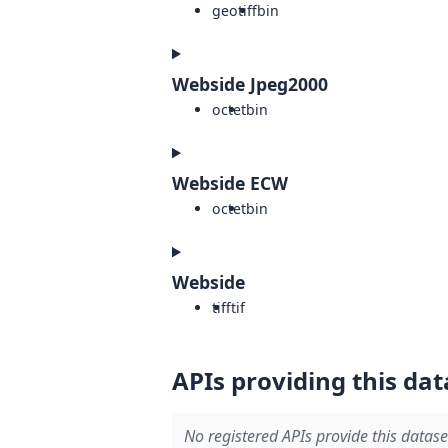
geotiff
bin
Webside Jpeg2000
octet
bin
Webside ECW
octet
bin
Webside
tiff
tif
APIs providing this dat
No registered APIs provide this datase