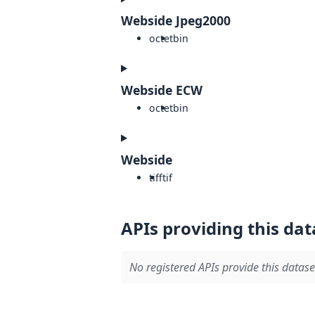
Webside Jpeg2000
octet
bin
Webside ECW
octet
bin
Webside
tiff
tif
APIs providing this dat
No registered APIs provide this datase