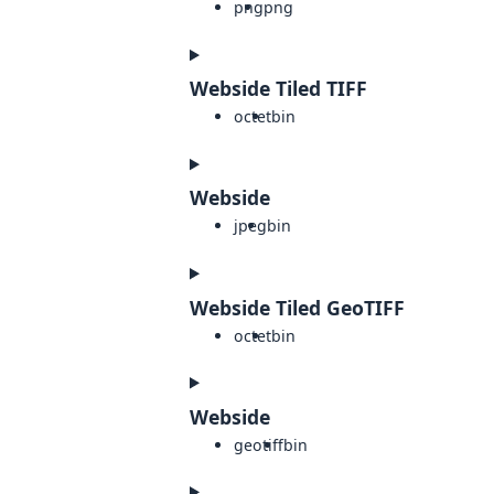
png
png
Webside Tiled TIFF
octet
bin
Webside
jpeg
bin
Webside Tiled GeoTIFF
octet
bin
Webside
geotiff
bin