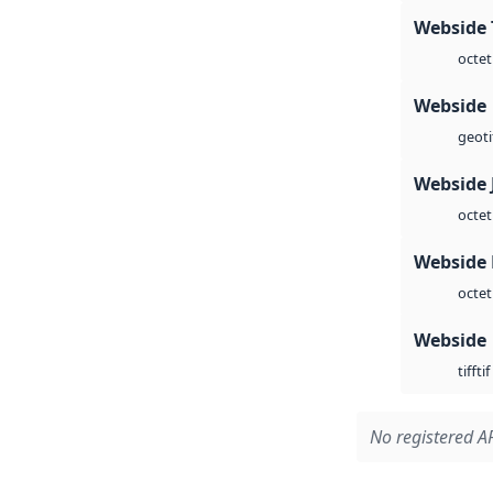
Webside 
octet
Webside
geoti
Webside 
octet
Webside
octet
Webside
tif
tiff
No registered AP