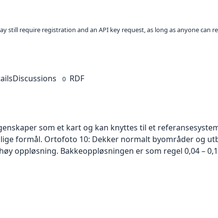
ay still require registration and an API key request, as long as anyone can r
ails
Discussions
RDF
0
skaper som et kart og kan knyttes til et referansesystem. 
ellige formål. Ortofoto 10: Dekker normalt byområder og 
høy oppløsning. Bakkeoppløsningen er som regel 0,04 – 0,1