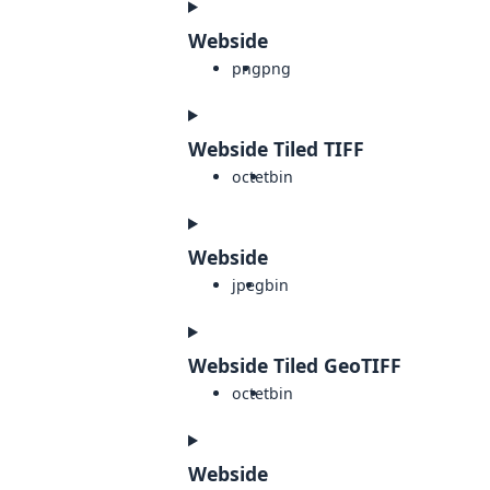
Webside
png
png
Webside Tiled TIFF
octet
bin
Webside
jpeg
bin
Webside Tiled GeoTIFF
octet
bin
Webside