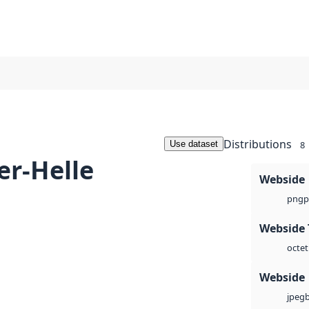
Distributions
Use dataset
8
ær-Helle
Webside
p
png
Webside 
octet
Webside
jpeg