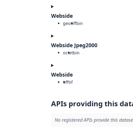
Webside
geotiff
bin
Webside Jpeg2000
octet
bin
Webside
tiff
tif
APIs providing this dat
No registered APIs provide this datase