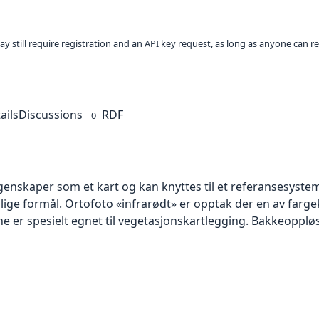
ay still require registration and an API key request, as long as anyone can r
ails
Discussions
RDF
0
skaper som et kart og kan knyttes til et referansesystem. 
llige formål. Ortofoto «infrarødt» er opptak der en av farg
 er spesielt egnet til vegetasjonskartlegging. Bakkeoppløsn