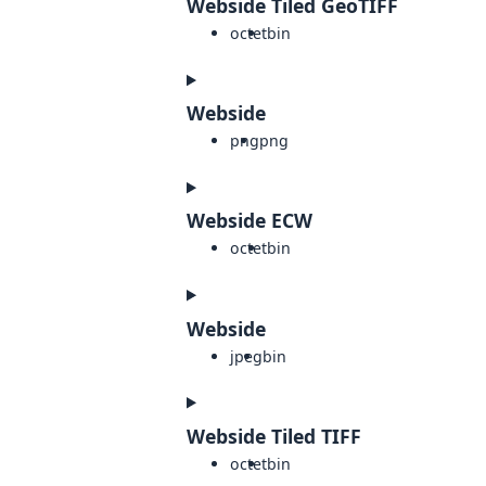
Webside Tiled GeoTIFF
octet
bin
Webside
png
png
Webside ECW
octet
bin
Webside
jpeg
bin
Webside Tiled TIFF
octet
bin