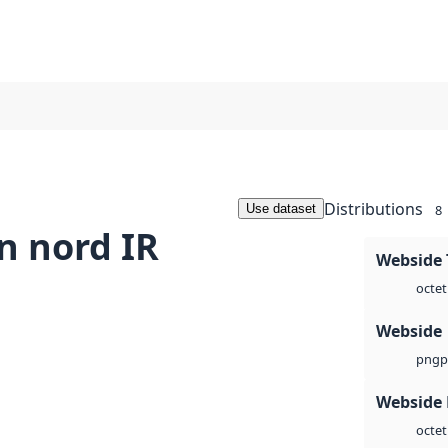
Distributions
Use dataset
8
n nord IR
Webside 
octet
Webside
p
png
Webside
octet