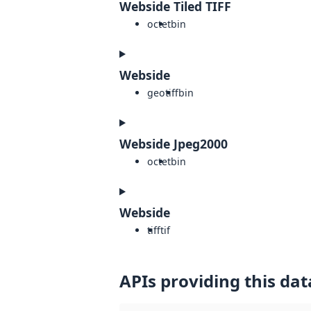
Webside Tiled TIFF
octet
bin
Webside
geotiff
bin
Webside Jpeg2000
octet
bin
Webside
tiff
tif
APIs providing this dat