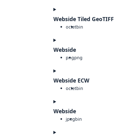
Webside Tiled GeoTIFF
octet
bin
Webside
png
png
Webside ECW
octet
bin
Webside
jpeg
bin