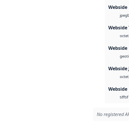
Webside
jpeg
Webside 
octet
Webside
geoti
Webside 
octet
Webside
tif
tiff
No registered AP