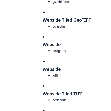
geotiff
bin
Webside Tiled GeoTIFF
octet
bin
Webside
png
png
Webside
tiff
tif
Webside Tiled TIFF
octet
bin