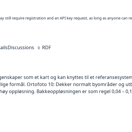
ay still require registration and an API key request, as long as anyone can r
ails
Discussions
RDF
0
skaper som et kart og kan knyttes til et referansesystem. 
ellige formål. Ortofoto 10: Dekker normalt byområder og 
høy oppløsning. Bakkeoppløsningen er som regel 0,04 – 0,1