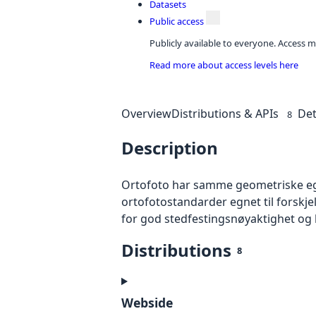
Datasets
Public access
Publicly available to everyone. Access m
Read more about access levels here
Overview
Distributions & APIs
Det
8
Description
Ortofoto har samme geometriske egen
ortofotostandarder egnet til forskj
for god stedfestingsnøyaktighet og 
Distributions
8
Webside