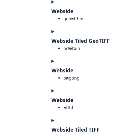
Webside
geotiff
bin
Webside Tiled GeoTIFF
octet
bin
Webside
png
png
Webside
tiff
tif
Webside Tiled TIFF