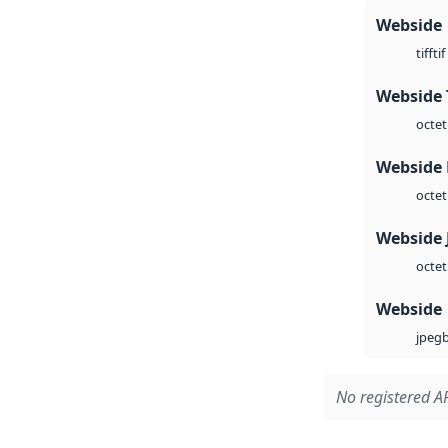
Webside
tif
tiff
Webside 
octet
Webside
octet
Webside 
octet
Webside
jpeg
No registered AP