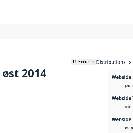
Distributions
Use dataset
8
 øst 2014
Webside
geoti
Webside 
octet
Webside
p
png