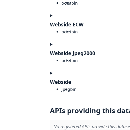
octet
bin
Webside ECW
octet
bin
Webside Jpeg2000
octet
bin
Webside
jpeg
bin
APIs providing this dat
No registered APIs provide this datase