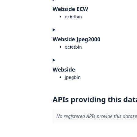
Webside ECW
octet
bin
Webside Jpeg2000
octet
bin
Webside
jpeg
bin
APIs providing this dat
No registered APIs provide this datase