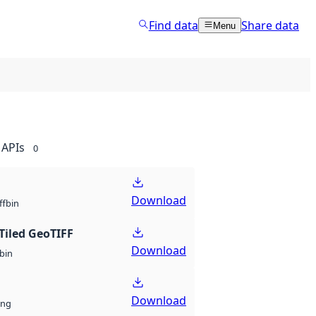
Find data
Share data
Menu
APIs
0
Download
bin
ff
Tiled GeoTIFF
Download
bin
Download
ng