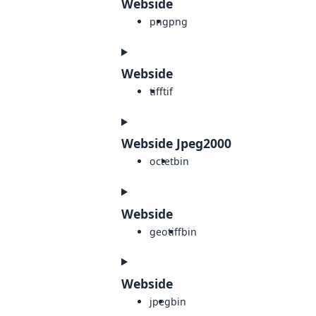
Webside
png
png
Webside
tiff
tif
Webside Jpeg2000
octet
bin
Webside
geotiff
bin
Webside
jpeg
bin