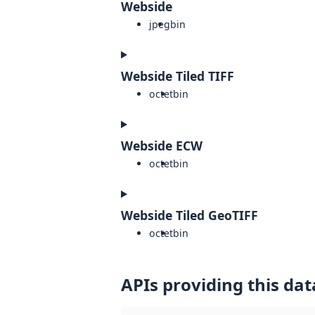
Webside
jpeg
bin
Webside Tiled TIFF
octet
bin
Webside ECW
octet
bin
Webside Tiled GeoTIFF
octet
bin
APIs providing this dat