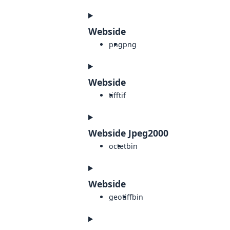
Webside
png
png
Webside
tiff
tif
Webside Jpeg2000
octet
bin
Webside
geotiff
bin