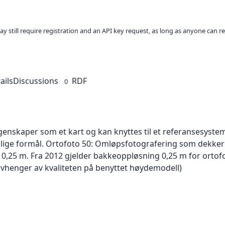
ay still require registration and an API key request, as long as anyone can r
ails
Discussions
RDF
0
skaper som et kart og kan knyttes til et referansesystem. 
ellige formål. Ortofoto 50: Omløpsfotografering som dekke
er 0,25 m. Fra 2012 gjelder bakkeoppløsning 0,25 m for orto
avhenger av kvaliteten på benyttet høydemodell)