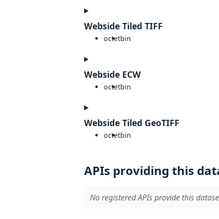
Webside Tiled TIFF
octet
bin
Webside ECW
octet
bin
Webside Tiled GeoTIFF
octet
bin
APIs providing this dat
No registered APIs provide this datase