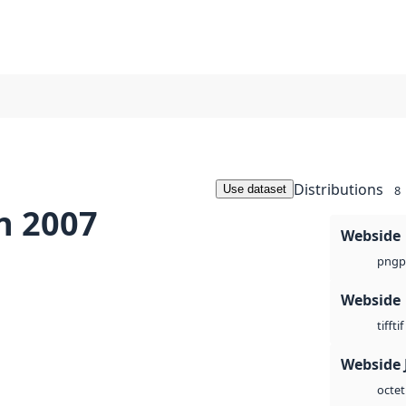
Distributions
Use dataset
8
n 2007
Webside
p
png
Webside
tif
tiff
Webside 
octet