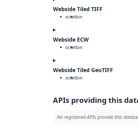
Webside Tiled TIFF
octet
bin
Webside ECW
octet
bin
Webside Tiled GeoTIFF
octet
bin
APIs providing this dat
No registered APIs provide this datase