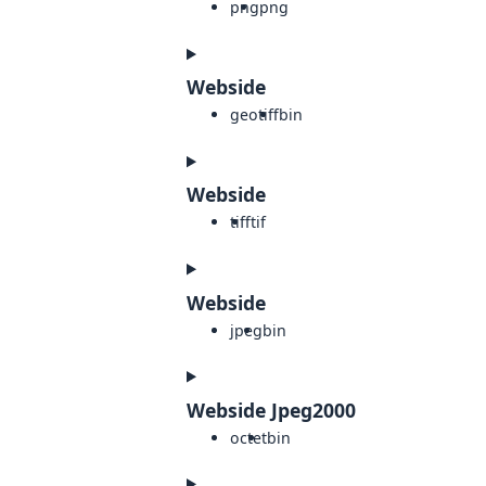
png
png
Webside
geotiff
bin
Webside
tiff
tif
Webside
jpeg
bin
Webside Jpeg2000
octet
bin