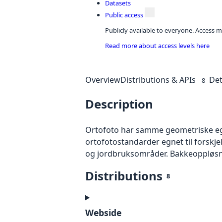
Datasets
Public access
Publicly available to everyone. Access m
Read more about access levels here
Overview
Distributions & APIs
Det
8
Description
Ortofoto har samme geometriske egen
ortofotostandarder egnet til forskj
og jordbruksområder. Bakkeoppløsnin
Distributions
8
Webside