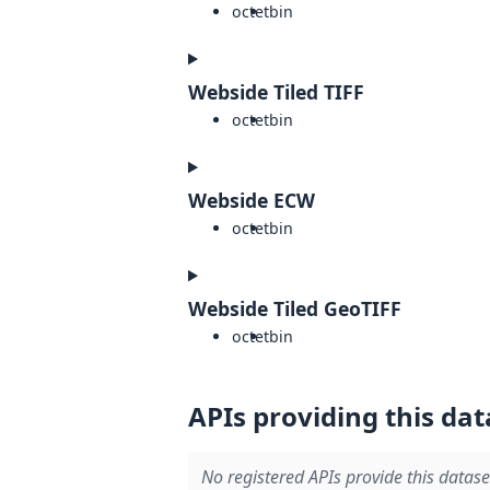
octet
bin
Webside Tiled TIFF
octet
bin
Webside ECW
octet
bin
Webside Tiled GeoTIFF
octet
bin
APIs providing this dat
No registered APIs provide this datase