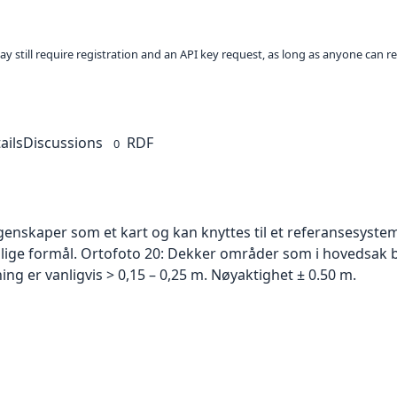
ay still require registration and an API key request, as long as anyone can r
ails
Discussions
RDF
0
skaper som et kart og kan knyttes til et referansesystem. 
ellige formål. Ortofoto 20: Dekker områder som i hovedsak b
g er vanligvis > 0,15 – 0,25 m. Nøyaktighet ± 0.50 m.