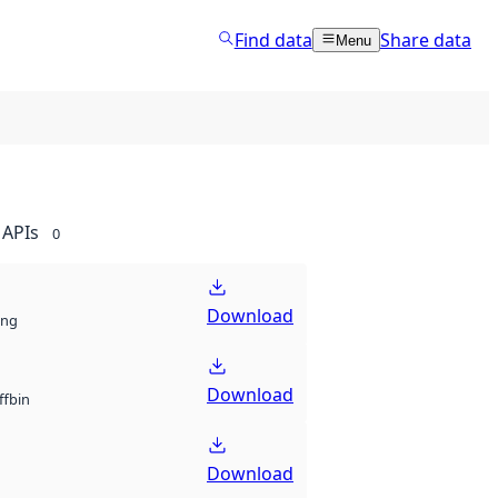
Find data
Share data
Menu
APIs
0
Download
ng
Download
bin
ff
Download