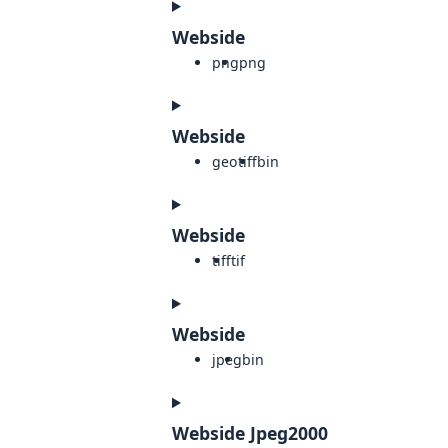
Webside
png
png
Webside
geotiff
bin
Webside
tiff
tif
Webside
jpeg
bin
Webside Jpeg2000