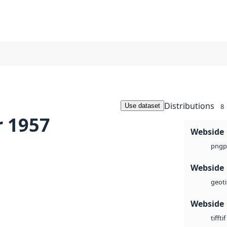
Distributions
Use dataset
8
r 1957
Webside
p
png
Webside
geoti
Webside
tif
tiff