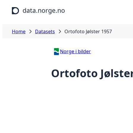
Skip to main content
data.norge.no
Home
Datasets
Ortofoto Jølster 1957
Norge i bilder
Ortofoto Jølste