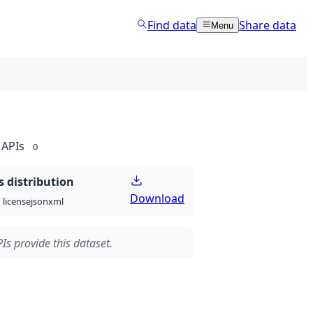
Find data
Share data
Menu
APIs
0
 distribution
Download
json
xml
license
Is provide this dataset.