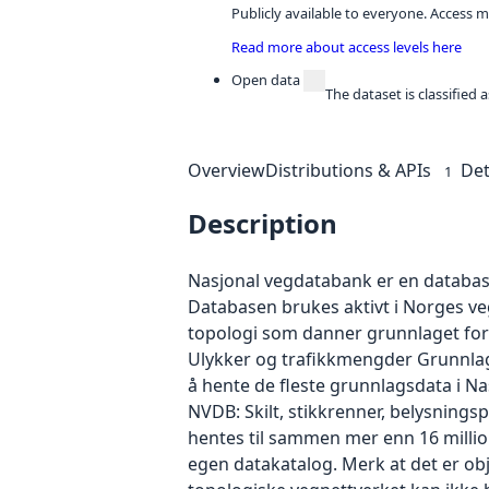
Publicly available to everyone. Access m
Read more about access levels here
Open data
The dataset is classified
Overview
Distributions & APIs
Det
1
Description
Nasjonal vegdatabank er en database
Databasen brukes aktivt i Norges v
topologi som danner grunnlaget for 
Ulykker og trafikkmengder Grunnlags
å hente de fleste grunnlagsdata i N
NVDB: Skilt, stikkrenner, belysningsp
hentes til sammen mer enn 16 million
egen datakatalog. Merk at det er ob