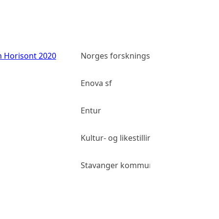
n Horisont 2020
Norges forskningsråd
Enova sf
Entur
Kultur- og likestillingsdepartementet
Stavanger kommune