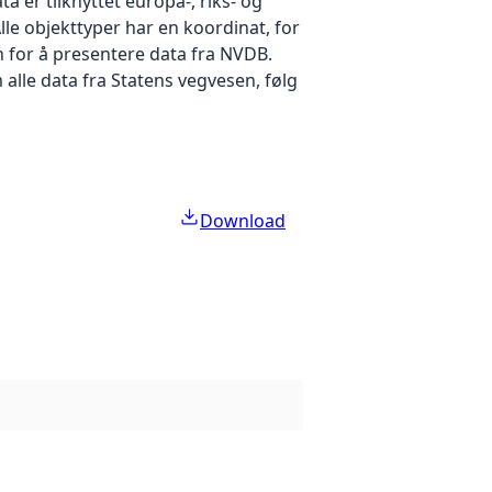
 er tilknyttet europa-, riks- og
Alle objekttyper har en koordinat, for
n for å presentere data fra NVDB.
alle data fra Statens vegvesen, følg
Download