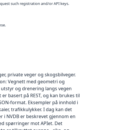
equest such registration and/or API keys.
nse.
r, private veger og skogsbilveger.
sjon: Vegnett med geometri og
 utstyr og drenering langs vegen
er basert på REST, og kan brukes til
JSON-format. Eksempler på innhold i
ier, trafikkulykker. I dag kan det
yper i NVDB er beskrevet gjennom en
ed spørringer mot APIet. Det