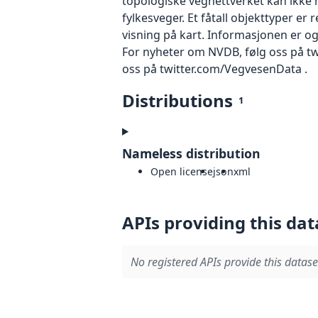
topologiske vegnettverket kan ikke h
fylkesveger. Et fåtall objekttyper er
visning på kart. Informasjonen er og
For nyheter om NVDB, følg oss på twi
oss på twitter.com/VegvesenData .
Distributions
1
Nameless distribution
Open license
json
xml
APIs providing this dat
No registered APIs provide this datase