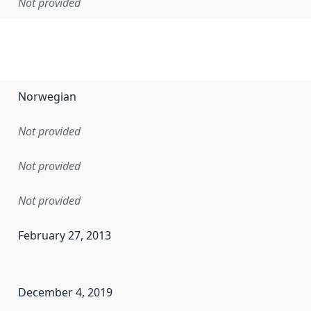
Not provided
Norwegian
Not provided
Not provided
Not provided
February 27, 2013
en the data in this dataset was first released. It may have
December 4, 2019