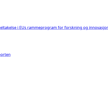
deltakelse i EUs rammeprogram for forskning og innovasjo
porten