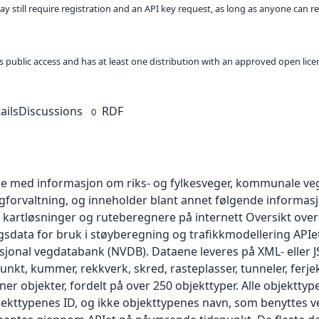
ay still require registration and an API key request, as long as anyone can r
 as public access and has at least one distribution with an approved open lice
ails
Discussions
RDF
0
 med informasjon om riks- og fylkesveger, kommunale vege
egforvaltning, og inneholder blant annet følgende informa
kartløsninger og ruteberegnere på internett Oversikt over
data for bruk i støyberegning og trafikkmodellering APIet 
asjonal vegdatabank (NVDB). Dataene leveres på XML- eller 
unkt, kummer, rekkverk, skred, rasteplasser, tunneler, ferjeka
er objekter, fordelt på over 250 objekttyper. Alle objektt
jekttypenes ID, og ikke objekttypenes navn, som benyttes v