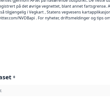
entes gjennom APIet på nåværende tidspunkt. De fleste data
 registrert på det øvrige vegnettet, blant annet fartsgrense. 
så tilgjengelig i Vegkart , Statens vegvesens kartapplikasjo
tter.com/NVDBapi . For nyheter, driftsmeldinger og tips om 
aset
0
t.