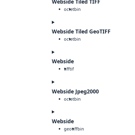
Webside Tiled TIFF
octet
bin
Webside Tiled GeoTIFF
octet
bin
Webside
tiff
tif
Webside Jpeg2000
octet
bin
Webside
geotiff
bin