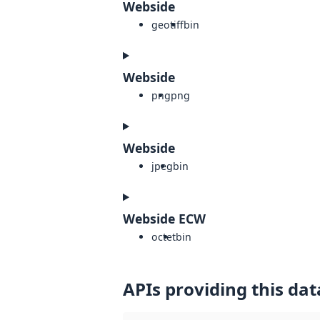
Webside
geotiff
bin
Webside
png
png
Webside
jpeg
bin
Webside ECW
octet
bin
APIs providing this dat