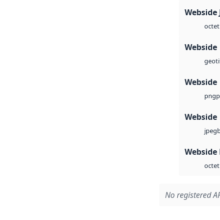
Webside 
octet
Webside
geoti
Webside
p
png
Webside
jpeg
Webside
octet
No registered AP