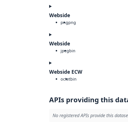
Webside
png
png
Webside
jpeg
bin
Webside ECW
octet
bin
APIs providing this dat
No registered APIs provide this datase