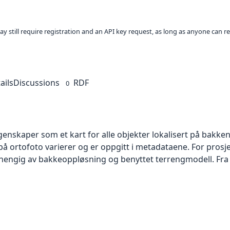
ay still require registration and an API key request, as long as anyone can r
ails
Discussions
RDF
0
skaper som et kart for alle objekter lokalisert på bakkeniv
 ortofoto varierer og er oppgitt i metadataene. For prosje
vhengig av bakkeoppløsning og benyttet terrengmodell. Fra 