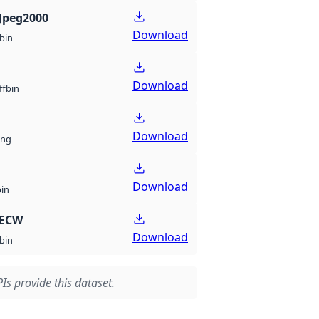
Jpeg2000
Download
bin
Download
bin
ff
Download
ng
Download
bin
 ECW
Download
bin
Is provide this dataset.