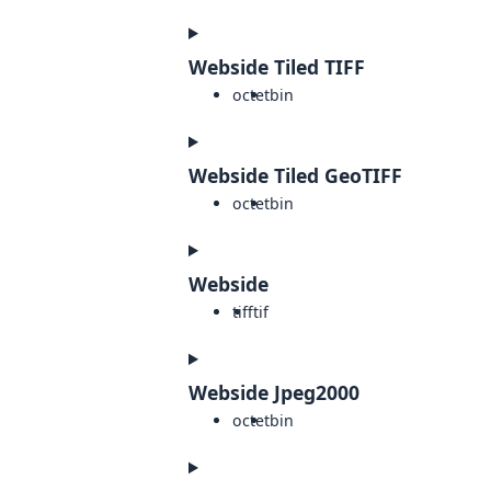
Webside Tiled TIFF
octet
bin
Webside Tiled GeoTIFF
octet
bin
Webside
tiff
tif
Webside Jpeg2000
octet
bin