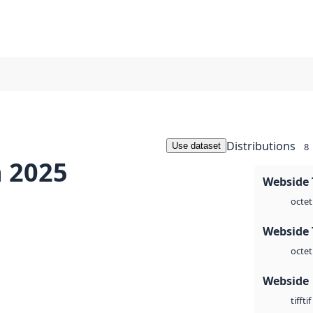
Distributions
Use dataset
8
n 2025
Webside 
octet
Webside 
octet
Webside
tif
tiff