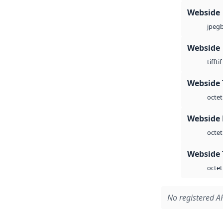
Webside
jpeg
Webside
tif
tiff
Webside 
octet
Webside
octet
Webside 
octet
No registered AP