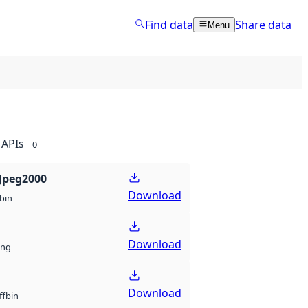
Find data
Share data
Menu
APIs
0
Jpeg2000
Download
bin
Download
ng
Download
bin
ff