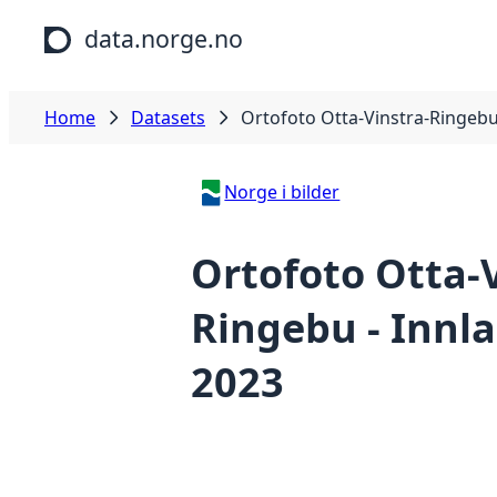
Skip to main content
data.norge.no
Home
Datasets
Ortofoto Otta-Vinstra-Ringebu
Norge i bilder
Ortofoto Otta-V
Ringebu - Innl
2023