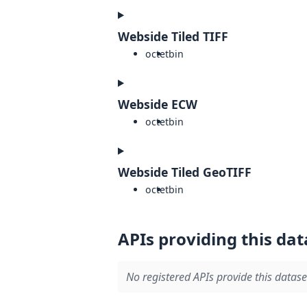
Webside Tiled TIFF
octet
bin
Webside ECW
octet
bin
Webside Tiled GeoTIFF
octet
bin
APIs providing this dat
No registered APIs provide this datase