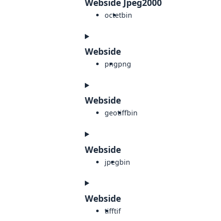
Webside Jpeg2000
octet
bin
Webside
png
png
Webside
geotiff
bin
Webside
jpeg
bin
Webside
tiff
tif