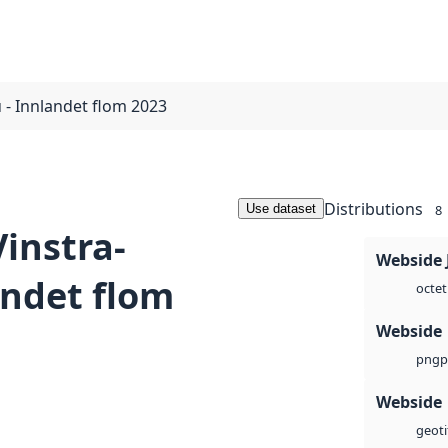
 - Innlandet flom 2023
Distributions
Use dataset
8
instra-
Webside 
andet flom
octet
Webside
p
png
Webside
geoti