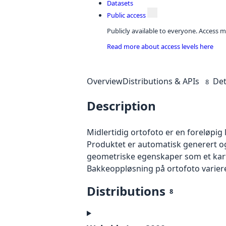
Datasets
Public access
Publicly available to everyone. Access m
Read more about access levels here
Overview
Distributions & APIs
Det
8
Description
Midlertidig ortofoto er en foreløpig
Produktet er automatisk generert og
geometriske egenskaper som et kart f
Bakkeoppløsning på ortofoto varierer f
Distributions
8