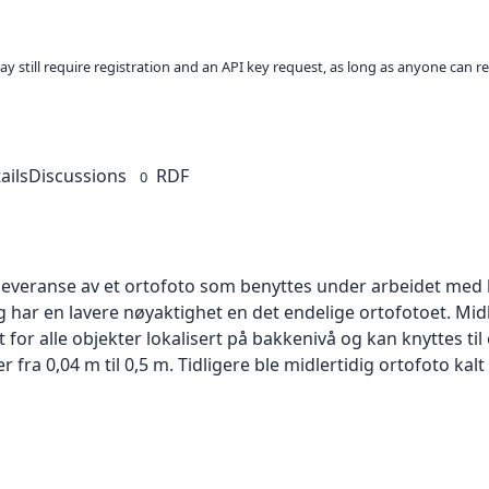
ay still require registration and an API key request, as long as anyone can r
ails
Discussions
RDF
0
 leveranse av et ortofoto som benyttes under arbeidet med 
 har en lavere nøyaktighet en det endelige ortofotoet. Mi
or alle objekter lokalisert på bakkenivå og kan knyttes til
ra 0,04 m til 0,5 m. Tidligere ble midlertidig ortofoto kalt r