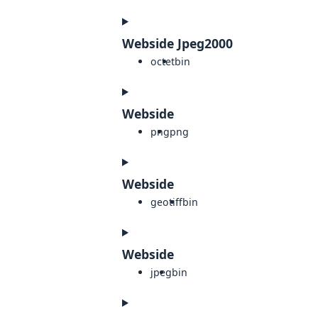
Webside Jpeg2000
octet
bin
Webside
png
png
Webside
geotiff
bin
Webside
jpeg
bin