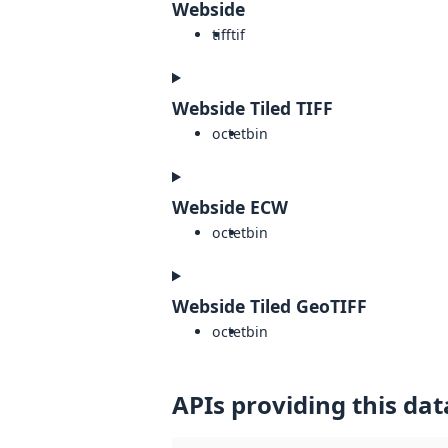
Webside
tiff
tif
Webside Tiled TIFF
octet
bin
Webside ECW
octet
bin
Webside Tiled GeoTIFF
octet
bin
APIs providing this dat