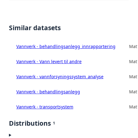
Similar datasets
Vannverk - behandlingsanlegg_innrapportering
Matt
Vannverk - Vann levert til andre
Matt
Vannverk - vannforsyningssystem_analyse
Matt
Vannverk - behandlingsanlegg
Matt
Vannverk - transportsystem
Matt
Distributions
1