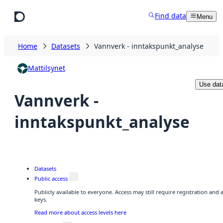
Skip to main content
Find data
Menu
Home
Datasets
Vannverk - inntakspunkt_analyse
Mattilsynet
Use dat
Vannverk -
inntakspunkt_analyse
Datasets
Public access
Publicly available to everyone. Access may still require registration and
keys.
Read more about access levels here