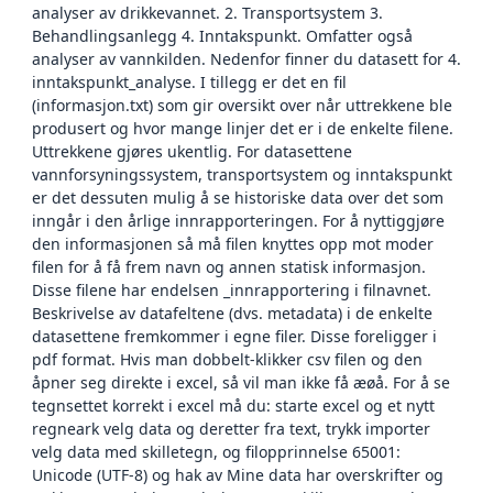
analyser av drikkevannet. 2. Transportsystem 3.
Behandlingsanlegg 4. Inntakspunkt. Omfatter også
analyser av vannkilden. Nedenfor finner du datasett for 4.
inntakspunkt_analyse. I tillegg er det en fil
(informasjon.txt) som gir oversikt over når uttrekkene ble
produsert og hvor mange linjer det er i de enkelte filene.
Uttrekkene gjøres ukentlig. For datasettene
vannforsyningssystem, transportsystem og inntakspunkt
er det dessuten mulig å se historiske data over det som
inngår i den årlige innrapporteringen. For å nyttiggjøre
den informasjonen så må filen knyttes opp mot moder
filen for å få frem navn og annen statisk informasjon.
Disse filene har endelsen _innrapportering i filnavnet.
Beskrivelse av datafeltene (dvs. metadata) i de enkelte
datasettene fremkommer i egne filer. Disse foreligger i
pdf format. Hvis man dobbelt-klikker csv filen og den
åpner seg direkte i excel, så vil man ikke få æøå. For å se
tegnsettet korrekt i excel må du: starte excel og et nytt
regneark velg data og deretter fra text, trykk importer
velg data med skilletegn, og filopprinnelse 65001:
Unicode (UTF-8) og hak av Mine data har overskrifter og