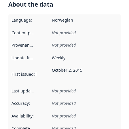
About the data
Language
:
Norwegian
Content providers
:
Not provided
Provenance
:
Not provided
Update frequency
:
Weekly
October 2, 2015
First issued
:
This date indicates when the data in this datas
Last updated
:
Not provided
Accuracy
:
Not provided
Availability
:
Not provided
Completeness
:
Not provided