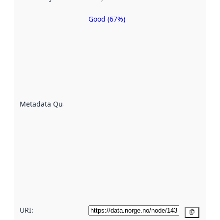
Good (67%)
Metadata
quality is
an
indicator
of how
well the
datasets
are
described
Metadata Quality
:
using
metadata.
Read
more
about
metadata
quality
here
URI:
Copy