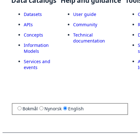
Data catalogs
Help and guidance
Tool
Datasets
User guide
APIs
Community
Concepts
Technical
documentation
Information
Models
Services and
A
events
I
Bokmål
Nynorsk
English