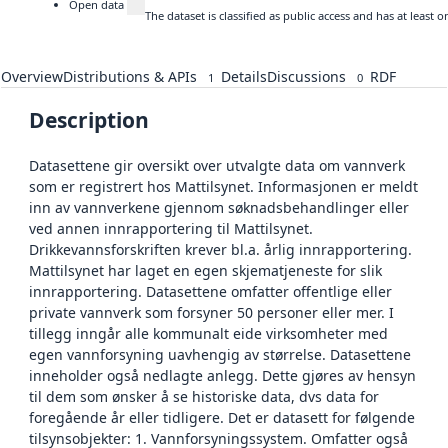
Open data
The dataset is classified as public access and has at least
Overview
Distributions & APIs
Details
Discussions
RDF
1
0
Description
Datasettene gir oversikt over utvalgte data om vannverk
som er registrert hos Mattilsynet. Informasjonen er meldt
inn av vannverkene gjennom søknadsbehandlinger eller
ved annen innrapportering til Mattilsynet.
Drikkevannsforskriften krever bl.a. årlig innrapportering.
Mattilsynet har laget en egen skjematjeneste for slik
innrapportering. Datasettene omfatter offentlige eller
private vannverk som forsyner 50 personer eller mer. I
tillegg inngår alle kommunalt eide virksomheter med
egen vannforsyning uavhengig av størrelse. Datasettene
inneholder også nedlagte anlegg. Dette gjøres av hensyn
til dem som ønsker å se historiske data, dvs data for
foregående år eller tidligere. Det er datasett for følgende
tilsynsobjekter: 1. Vannforsyningssystem. Omfatter også