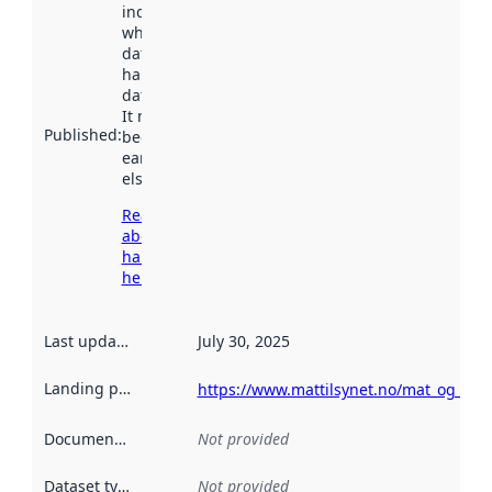
indicates
when the
dataset was
harvested by
data.norge.no.
It may have
Published
:
been available
earlier
elsewhere.
Read more
about
harvesting
here
Last updated
:
July 30, 2025
Landing page
:
https://www.mattilsynet.no/mat_og_va
Documentation
:
Not provided
Dataset type
:
Not provided