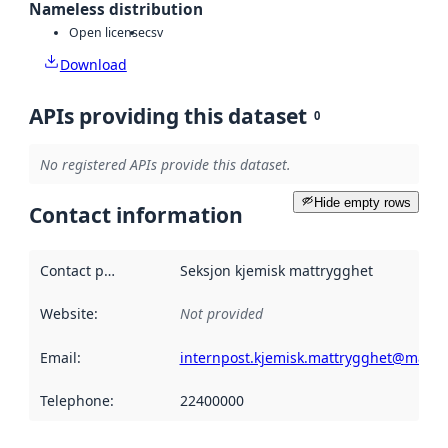
Nameless distribution
Open license
csv
Download
APIs providing this dataset
0
No registered APIs provide this dataset.
Hide empty rows
Contact information
Contact point
:
Seksjon kjemisk mattrygghet
Website
:
Not provided
Email
:
internpost.kjemisk.mattrygghet@mattil
Telephone
:
22400000