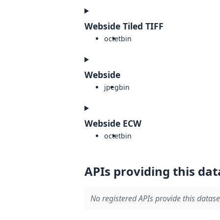
Webside Tiled TIFF
octet
bin
Webside
jpeg
bin
Webside ECW
octet
bin
APIs providing this dat
No registered APIs provide this datase