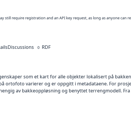
ay still require registration and an API key request, as long as anyone can r
ails
Discussions
RDF
0
skaper som et kart for alle objekter lokalisert på bakkeniv
 ortofoto varierer og er oppgitt i metadataene. For prosje
vhengig av bakkeoppløsning og benyttet terrengmodell. Fra 