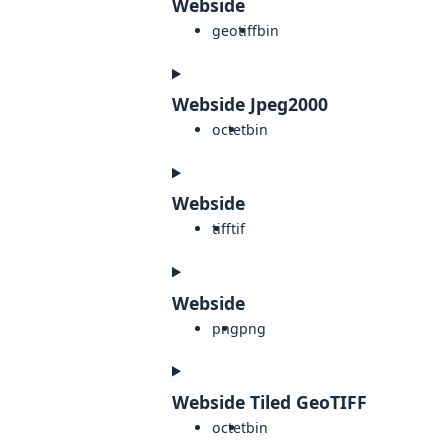
Webside
geotiff
bin
Webside Jpeg2000
octet
bin
Webside
tiff
tif
Webside
png
png
Webside Tiled GeoTIFF
octet
bin