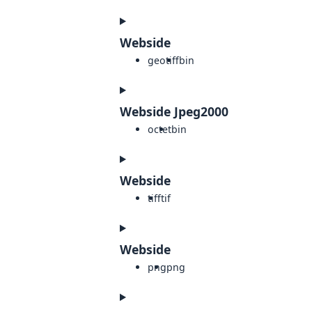
Webside
geotiff
bin
Webside Jpeg2000
octet
bin
Webside
tiff
tif
Webside
png
png