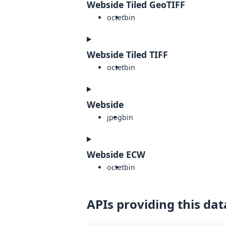
Webside Tiled GeoTIFF
octet
bin
Webside Tiled TIFF
octet
bin
Webside
jpeg
bin
Webside ECW
octet
bin
APIs providing this dat