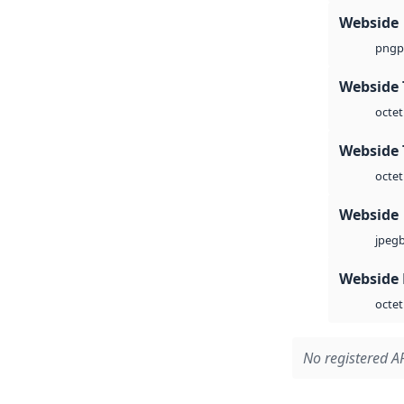
Webside
p
png
Webside 
octet
Webside 
octet
Webside
jpeg
Webside
octet
No registered AP