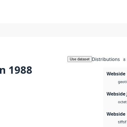
Distributions
Use dataset
8
n 1988
Webside
geoti
Webside 
octet
Webside
tif
tiff