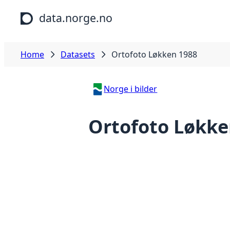
Skip to main content
data.norge.no
Home
Datasets
Ortofoto Løkken 1988
Norge i bilder
Ortofoto Løkke