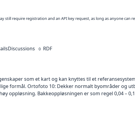
ay still require registration and an API key request, as long as anyone can r
ails
Discussions
RDF
0
skaper som et kart og kan knyttes til et referansesystem. 
ellige formål. Ortofoto 10: Dekker normalt byområder og 
høy oppløsning. Bakkeoppløsningen er som regel 0,04 – 0,1