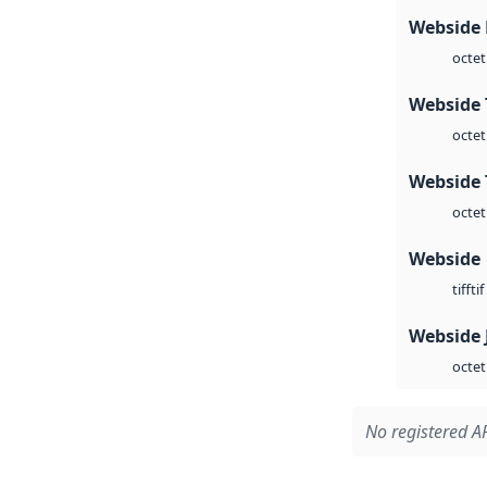
Webside
octet
Webside 
octet
Webside 
octet
Webside
tif
tiff
Webside 
octet
No registered AP