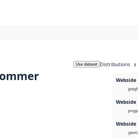
Distributions
Use dataset
8
 sommer
Webside
jpeg
Webside
p
png
Webside
geoti