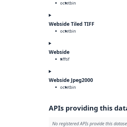
octet
bin
Webside Tiled TIFF
octet
bin
Webside
tiff
tif
Webside Jpeg2000
octet
bin
APIs providing this dat
No registered APIs provide this datase