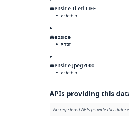
Webside Tiled TIFF
octet
bin
Webside
tiff
tif
Webside Jpeg2000
octet
bin
APIs providing this dat
No registered APIs provide this datase