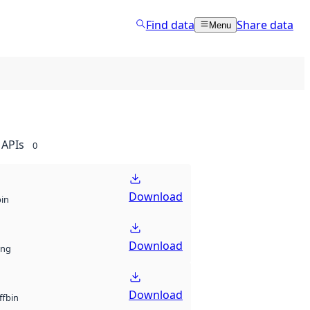
Find data
Share data
Menu
APIs
0
Download
bin
Download
ng
Download
bin
ff