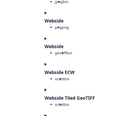
jpeg
bin
Webside
png
png
Webside
geotiff
bin
Webside ECW
octet
bin
Webside Tiled GeoTIFF
octet
bin