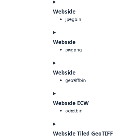
Webside
jpeg
bin
Webside
png
png
Webside
geotiff
bin
Webside ECW
octet
bin
Webside Tiled GeoTIFF