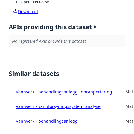
Open license
csv
Download
APIs providing this dataset
0
No registered APIs provide this dataset.
Similar datasets
Vannverk - behandlingsanlegg_innrapportering
Matt
Vannverk - vannforsyningssystem_analyse
Matt
Vannverk - behandlingsanlegg
Matt