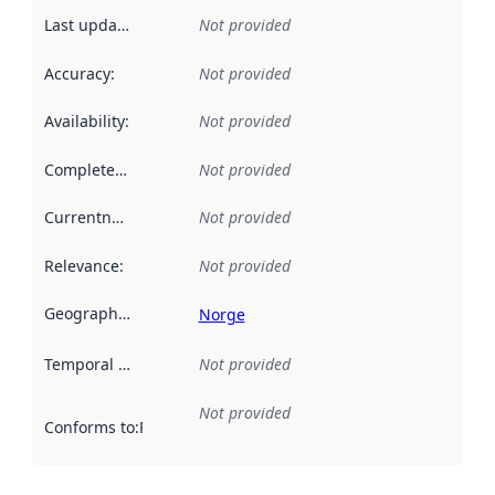
Last updated
:
Not provided
Accuracy
:
Not provided
Availability
:
Not provided
Completeness
:
Not provided
Currentness
:
Not provided
Relevance
:
Not provided
Geographical scope
:
Norge
Temporal scope
:
Not provided
Not provided
Conforms to
:
Reference to an implementation rule or other spe