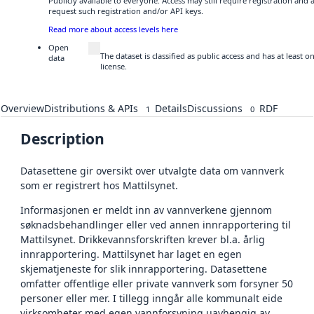
Publicly available to everyone. Access may still require registration and
request such registration and/or API keys.
Read more about access levels here
Open
The dataset is classified as public access and has at least
data
license.
Overview
Distributions & APIs
Details
Discussions
RDF
1
0
Description
Datasettene gir oversikt over utvalgte data om vannverk
som er registrert hos Mattilsynet.
Informasjonen er meldt inn av vannverkene gjennom
søknadsbehandlinger eller ved annen innrapportering til
Mattilsynet. Drikkevannsforskriften krever bl.a. årlig
innrapportering. Mattilsynet har laget en egen
skjematjeneste for slik innrapportering. Datasettene
omfatter offentlige eller private vannverk som forsyner 50
personer eller mer. I tillegg inngår alle kommunalt eide
virksomheter med egen vannforsyning uavhengig av