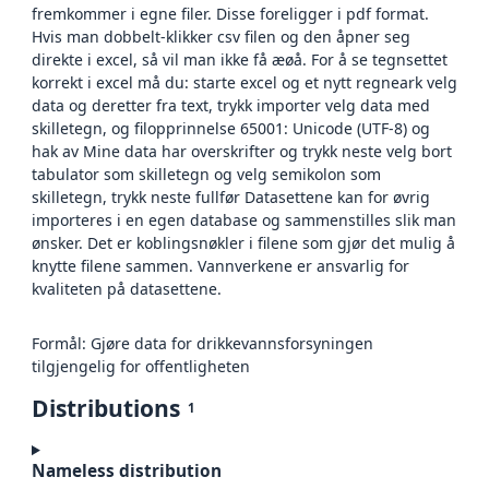
fremkommer i egne filer. Disse foreligger i pdf format.
Hvis man dobbelt-klikker csv filen og den åpner seg
direkte i excel, så vil man ikke få æøå. For å se tegnsettet
korrekt i excel må du: starte excel og et nytt regneark velg
data og deretter fra text, trykk importer velg data med
skilletegn, og filopprinnelse 65001: Unicode (UTF-8) og
hak av Mine data har overskrifter og trykk neste velg bort
tabulator som skilletegn og velg semikolon som
skilletegn, trykk neste fullfør Datasettene kan for øvrig
importeres i en egen database og sammenstilles slik man
ønsker. Det er koblingsnøkler i filene som gjør det mulig å
knytte filene sammen. Vannverkene er ansvarlig for
kvaliteten på datasettene.
Formål: Gjøre data for drikkevannsforsyningen
tilgjengelig for offentligheten
Distributions
1
Nameless distribution