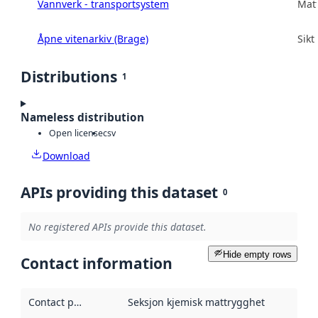
Vannverk - transportsystem
Matt
Åpne vitenarkiv (Brage)
Sikt
Distributions
1
Nameless distribution
Open license
csv
Download
APIs providing this dataset
0
No registered APIs provide this dataset.
Hide empty rows
Contact information
Contact point
:
Seksjon kjemisk mattrygghet