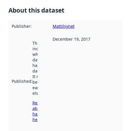
About this dataset
Publisher
:
Mattilsynet
December 19, 2017
This date
indicates
when the
dataset was
harvested by
data.norge.no.
It may have
Published
:
been available
earlier
elsewhere.
Read more
about
harvesting
here