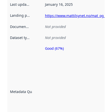
Last updated
:
January 16, 2025
Landing page
:
https://www.mattilsynet.no/mat_og_va
Documentation
:
Not provided
Dataset type
:
Not provided
Good (67%)
Metadata
quality is
an
indicator
of how
well the
datasets
are
described
Metadata Quality
:
using
metadata.
Read