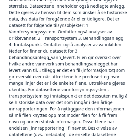
størrelse. Datasettene inneholder også nedlagte anlegg.
Dette gjøres av hensyn til dem som ønsker å se historiske
data, dvs data for foregående år eller tidligere. Det er
datasett for følgende tilsynsobjekter: 1.
Vannforsyningssystem. Omfatter også analyser av
drikkevannet. 2. Transportsystem 3. Behandlingsanlegg
4. Inntakspunkt. Omfatter også analyser av vannkilden.
Nedenfor finner du datasett for 3.
behandlingsanlegg_vann_levert. Filen gir oversikt over
hvilke andre vannverk som behandlingsanlegget har
levert vann til. I tillegg er det en fil (informasjon.txt) som
gir oversikt over når uttrekkene ble produsert og hvor
mange linjer det er i de enkelte filene. Uttrekkene gjøres
ukentlig. For datasettene vannforsyningssystem,
transportsystem og inntakspunkt er det dessuten mulig å
se historiske data over det som inngår i den årlige
innrapporteringen. For å nyttiggjøre den informasjonen
så må filen knyttes opp mot moder filen for å få frem
navn og annen statisk informasjon. Disse filene har
endelsen _innrapportering i filnavnet. Beskrivelse av
datafeltene (dvs. metadata) i de enkelte datasettene