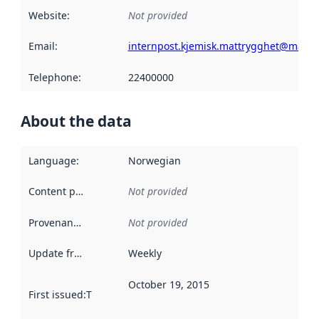
Website
:
Not provided
Email
:
internpost.kjemisk.mattrygghet@mattil
Telephone
:
22400000
About the data
Language
:
Norwegian
Content providers
:
Not provided
Provenance
:
Not provided
Update frequency
:
Weekly
October 19, 2015
First issued
:
This date indicates when the data in this datas