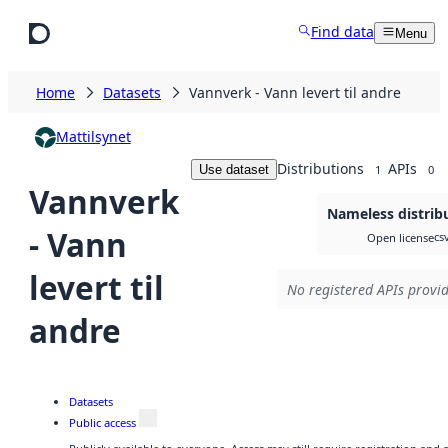
Skip to main content
Find data
Menu
Home
Datasets
Vannverk - Vann levert til andre
Mattilsynet
Distributions
APIs
Use dataset
1
0
Vannverk
Nameless distrib
- Vann
cs
Open license
levert til
No registered APIs provid
andre
Datasets
Public access