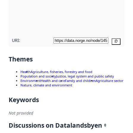
more
about
metadata
quality
here
URI:
Copy
Themes
Health
Agriculture, fisheries, forestry and food
Population and society
Justice, legal system and public safety
Environment
Health and care
Family and children
Agriculture sector
Nature, climate and environment
Keywords
Not provided
Discussions on Datalandsbyen
0