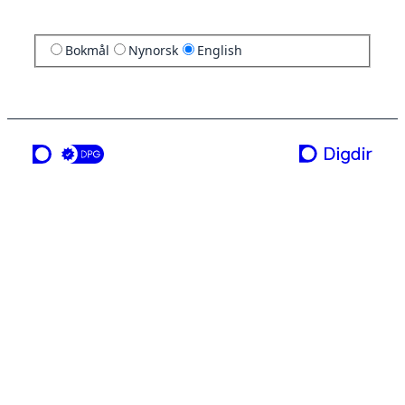
Bokmål
Nynorsk
English
a service from