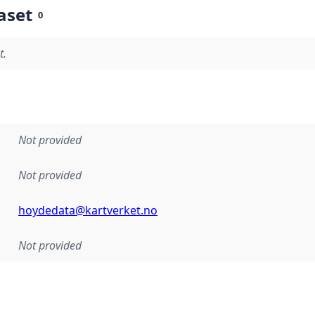
aset
0
t.
Not provided
Not provided
hoydedata@kartverket.no
Not provided