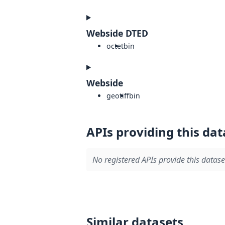
Webside DTED
octet
bin
Webside
geotiff
bin
APIs providing this dat
No registered APIs provide this datase
Similar datasets