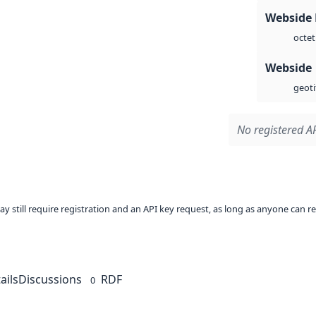
Webside
octet
Webside
geoti
No registered AP
ay still require registration and an API key request, as long as anyone can r
ails
Discussions
RDF
0