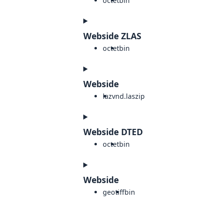
octet
bin
Webside ZLAS
octet
bin
Webside
laz
vnd.laszip
Webside DTED
octet
bin
Webside
geotiff
bin