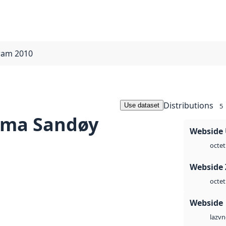
ram 2010
Distributions
Use dataset
5
uma Sandøy
Webside
octet
Webside 
octet
Webside
vn
laz