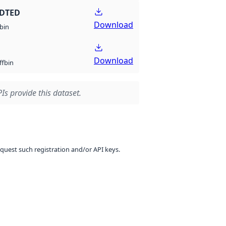
 DTED
Download
bin
Download
bin
ff
Is provide this dataset.
equest such registration and/or API keys.