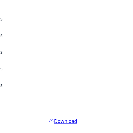
ss
ss
ss
ss
ss
Download