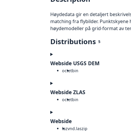
Høydedata gir en detaljert beskrivel
matching fra flybilder. Punktskyene 
høydemodeller på grid-format av te
Distributions
5
Webside USGS DEM
octet
bin
Webside ZLAS
octet
bin
Webside
laz
vnd.laszip