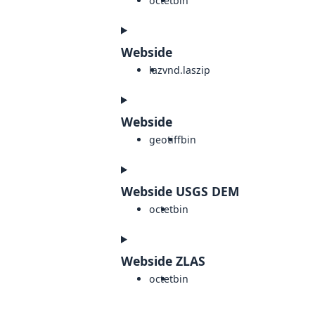
octet
bin
Webside
laz
vnd.laszip
Webside
geotiff
bin
Webside USGS DEM
octet
bin
Webside ZLAS
octet
bin