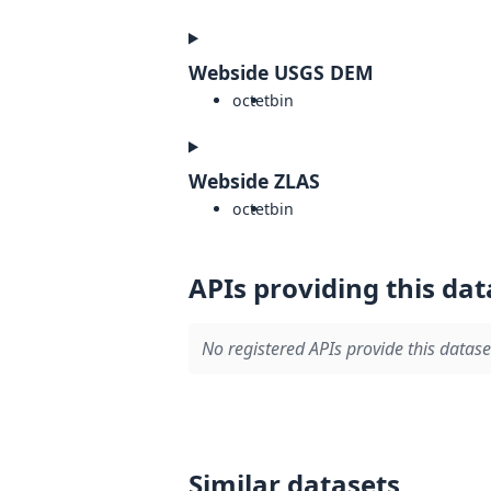
Webside USGS DEM
octet
bin
Webside ZLAS
octet
bin
APIs providing this dat
No registered APIs provide this datase
Similar datasets