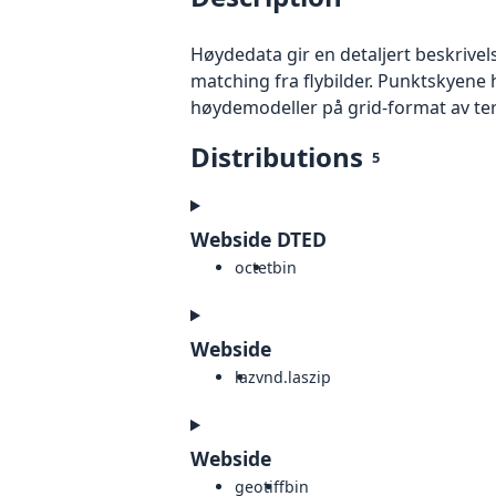
Høydedata gir en detaljert beskrivel
matching fra flybilder. Punktskyene 
høydemodeller på grid-format av te
Distributions
5
Webside DTED
octet
bin
Webside
laz
vnd.laszip
Webside
geotiff
bin