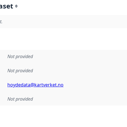
aset
0
t.
Not provided
Not provided
hoydedata@kartverket.no
Not provided