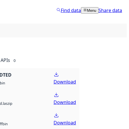
Find data
Share data
Menu
APIs
0
 DTED
Download
bin
Download
d.laszip
Download
bin
ff