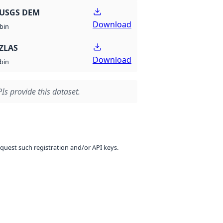
 USGS DEM
Download
bin
ZLAS
Download
bin
Is provide this dataset.
equest such registration and/or API keys.