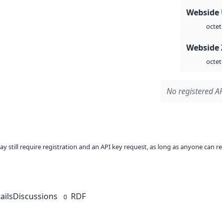
Webside
octet
Webside 
octet
No registered AP
ay still require registration and an API key request, as long as anyone can r
ails
Discussions
RDF
0