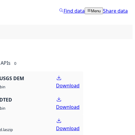
Find data
Share data
Menu
APIs
0
 USGS DEM
Download
bin
 DTED
Download
bin
Download
d.laszip