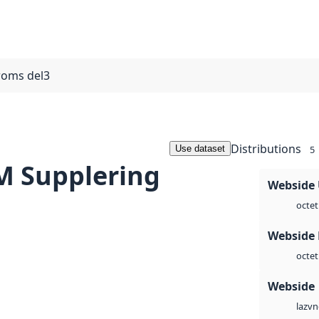
roms del3
Distributions
Use dataset
5
 Supplering
Webside
octet
Webside
octet
Webside
vn
laz