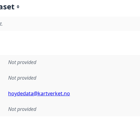
aset
0
t.
Not provided
Not provided
hoydedata@kartverket.no
Not provided