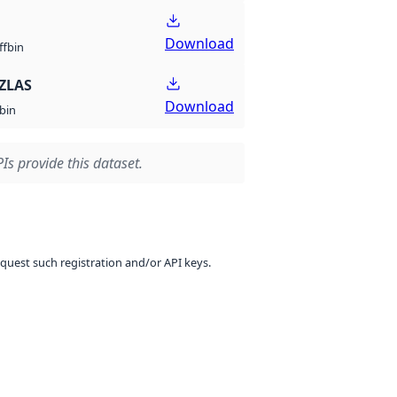
Download
bin
ff
ZLAS
Download
bin
Is provide this dataset.
equest such registration and/or API keys.