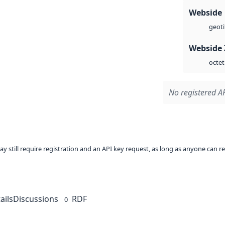
Webside
geoti
Webside 
octet
No registered AP
ay still require registration and an API key request, as long as anyone can r
ails
Discussions
RDF
0