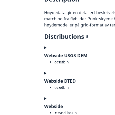
Høydedata gir en detaljert beskrivel
matching fra flybilder. Punktskyene 
høydemodeller på grid-format av te
Distributions
5
Webside USGS DEM
octet
bin
Webside DTED
octet
bin
Webside
laz
vnd.laszip