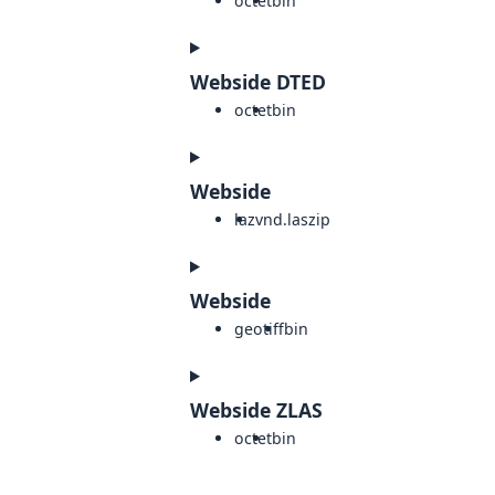
octet
bin
Webside DTED
octet
bin
Webside
laz
vnd.laszip
Webside
geotiff
bin
Webside ZLAS
octet
bin