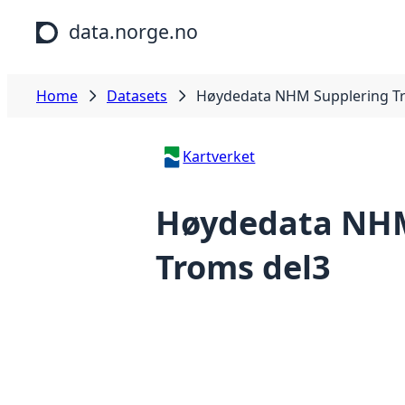
Skip to main content
data.norge.no
Home
Datasets
Høydedata NHM Supplering T
Kartverket
Høydedata NHM
Troms del3