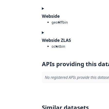
Webside
geotiff
bin
Webside ZLAS
octet
bin
APIs providing this dat
No registered APIs provide this datase
Similar datasets