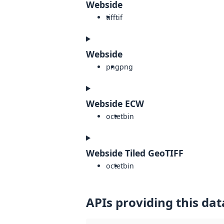
Webside
tiff
tif
Webside
png
png
Webside ECW
octet
bin
Webside Tiled GeoTIFF
octet
bin
APIs providing this dat