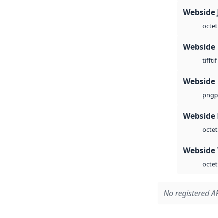
Webside 
octet
Webside
tif
tiff
Webside
p
png
Webside
octet
Webside 
octet
No registered AP