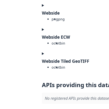
Webside
png
png
Webside ECW
octet
bin
Webside Tiled GeoTIFF
octet
bin
APIs providing this dat
No registered APIs provide this datase