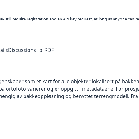
ay still require registration and an API key request, as long as anyone can r
ails
Discussions
RDF
0
skaper som et kart for alle objekter lokalisert på bakkeniv
 ortofoto varierer og er oppgitt i metadataene. For prosje
vhengig av bakkeoppløsning og benyttet terrengmodell. Fra 