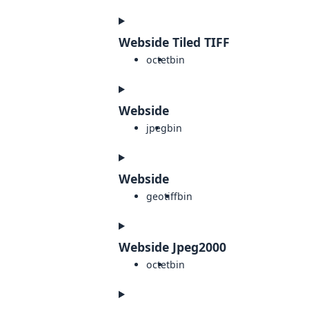
Webside Tiled TIFF
octet
bin
Webside
jpeg
bin
Webside
geotiff
bin
Webside Jpeg2000
octet
bin