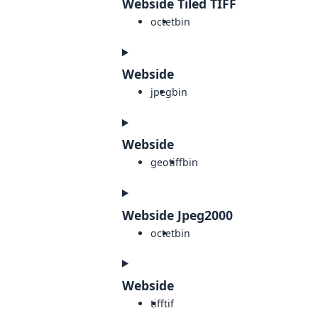
Webside Tiled TIFF
octet
bin
Webside
jpeg
bin
Webside
geotiff
bin
Webside Jpeg2000
octet
bin
Webside
tiff
tif