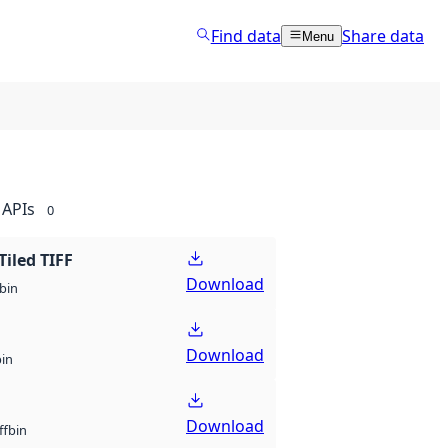
Find data
Share data
Menu
APIs
0
Tiled TIFF
Download
bin
Download
bin
Download
bin
ff