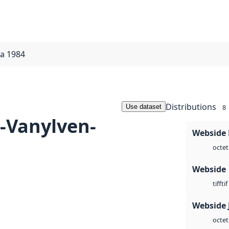
a 1984
Distributions
Use dataset
8
-Vanylven-
Webside
octet
Webside
tif
tiff
Webside 
octet