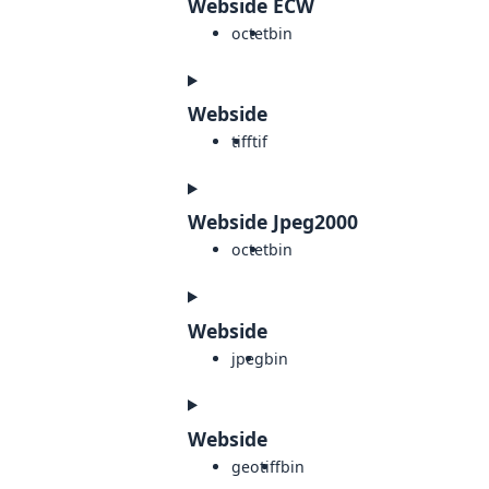
Webside ECW
octet
bin
Webside
tiff
tif
Webside Jpeg2000
octet
bin
Webside
jpeg
bin
Webside
geotiff
bin