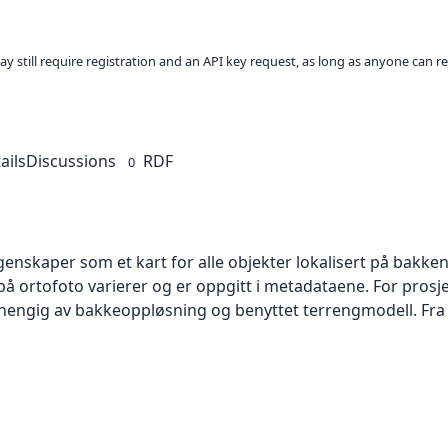
ay still require registration and an API key request, as long as anyone can r
ails
Discussions
RDF
0
skaper som et kart for alle objekter lokalisert på bakkeniv
 ortofoto varierer og er oppgitt i metadataene. For prosje
vhengig av bakkeoppløsning og benyttet terrengmodell. Fra 