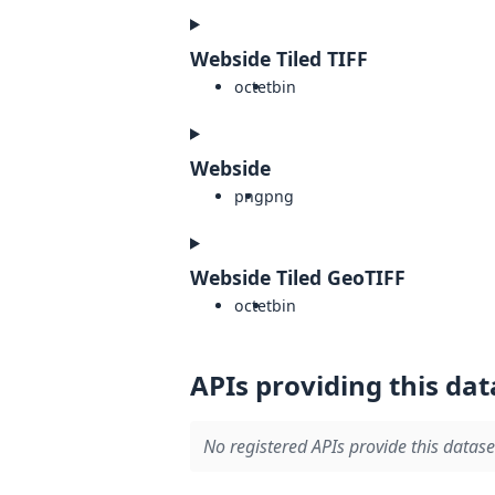
Webside Tiled TIFF
octet
bin
Webside
png
png
Webside Tiled GeoTIFF
octet
bin
APIs providing this dat
No registered APIs provide this datase