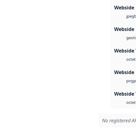
Webside
jpeg
Webside
geoti
Webside 
octet
Webside
p
png
Webside 
octet
No registered AP