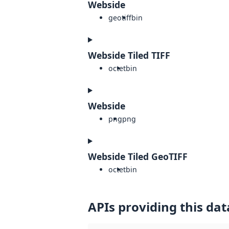
Webside
geotiff
bin
Webside Tiled TIFF
octet
bin
Webside
png
png
Webside Tiled GeoTIFF
octet
bin
APIs providing this dat