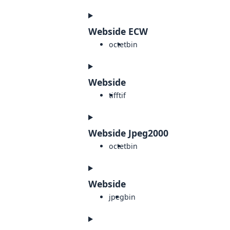
Webside ECW
octet
bin
Webside
tiff
tif
Webside Jpeg2000
octet
bin
Webside
jpeg
bin