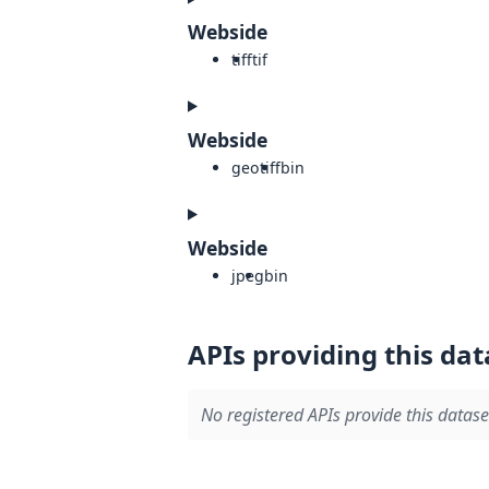
Webside
tiff
tif
Webside
geotiff
bin
Webside
jpeg
bin
APIs providing this dat
No registered APIs provide this datase