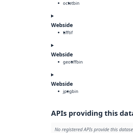
octet
bin
Webside
tiff
tif
Webside
geotiff
bin
Webside
jpeg
bin
APIs providing this dat
No registered APIs provide this datase