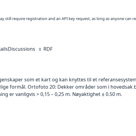
ay still require registration and an API key request, as long as anyone can r
ails
Discussions
RDF
0
skaper som et kart og kan knyttes til et referansesystem. 
ellige formål. Ortofoto 20: Dekker områder som i hovedsak b
g er vanligvis > 0,15 – 0,25 m. Nøyaktighet ± 0.50 m.