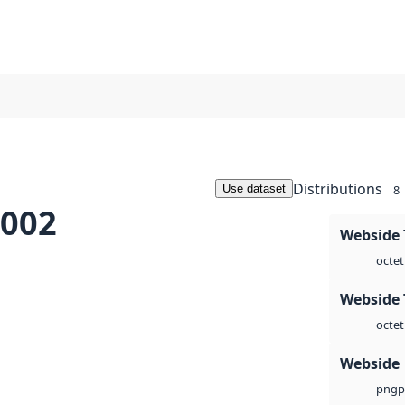
Distributions
Use dataset
8
2002
Webside 
octet
Webside 
octet
Webside
p
png