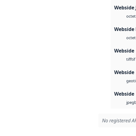
Webside 
octet
Webside
octet
Webside
tif
tiff
Webside
geoti
Webside
jpeg
No registered AP