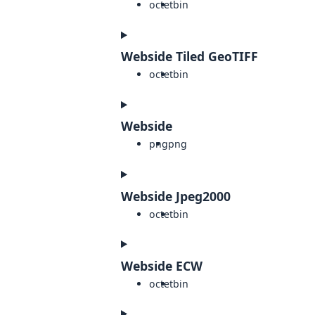
octet
bin
Webside Tiled GeoTIFF
octet
bin
Webside
png
png
Webside Jpeg2000
octet
bin
Webside ECW
octet
bin