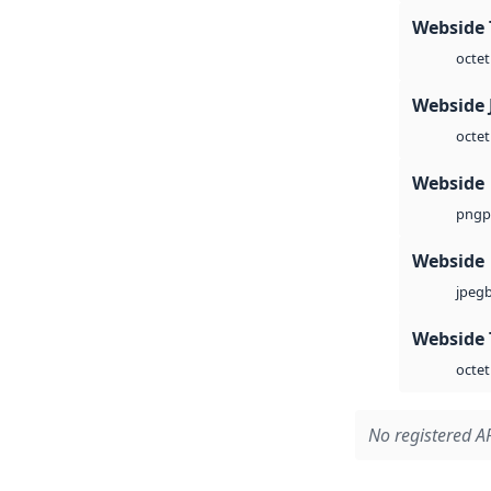
Webside 
octet
Webside 
octet
Webside
p
png
Webside
jpeg
Webside 
octet
No registered AP