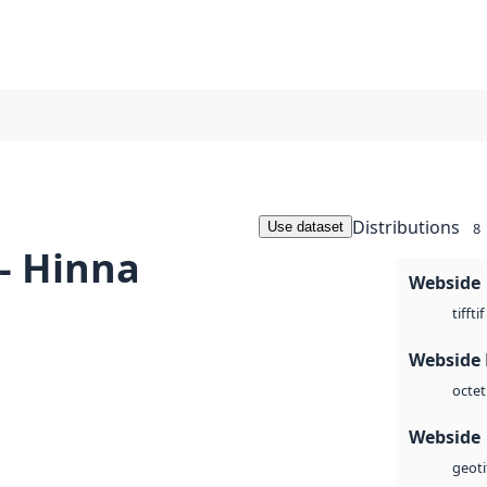
Distributions
Use dataset
8
 - Hinna
Webside
tif
tiff
Webside
octet
Webside
geoti