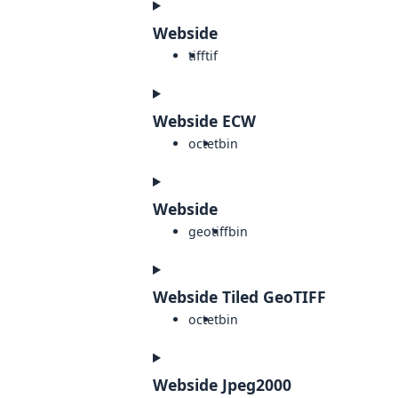
Webside
tiff
tif
Webside ECW
octet
bin
Webside
geotiff
bin
Webside Tiled GeoTIFF
octet
bin
Webside Jpeg2000