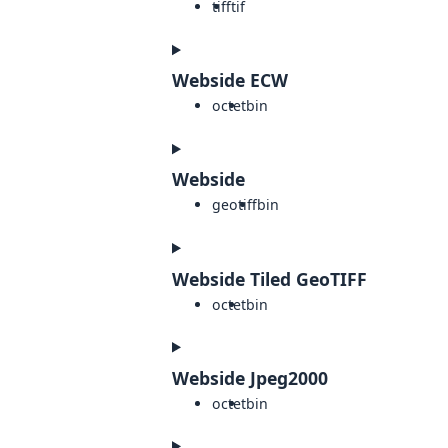
tiff
tif
Webside ECW
octet
bin
Webside
geotiff
bin
Webside Tiled GeoTIFF
octet
bin
Webside Jpeg2000
octet
bin