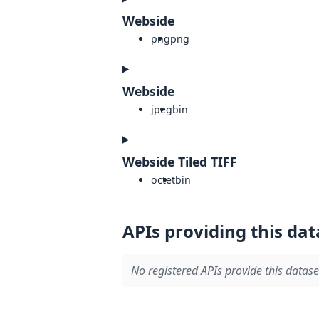
Webside
png
png
Webside
jpeg
bin
Webside Tiled TIFF
octet
bin
APIs providing this dat
No registered APIs provide this datase