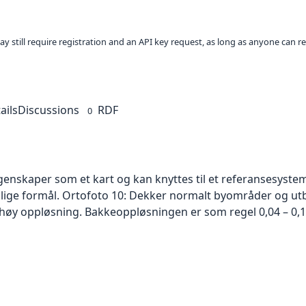
ay still require registration and an API key request, as long as anyone can r
ails
Discussions
RDF
0
skaper som et kart og kan knyttes til et referansesystem. 
ellige formål. Ortofoto 10: Dekker normalt byområder og 
høy oppløsning. Bakkeoppløsningen er som regel 0,04 – 0,1