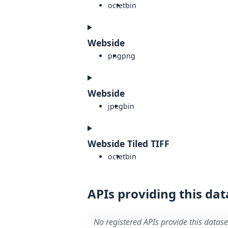
octet
bin
Webside
png
png
Webside
jpeg
bin
Webside Tiled TIFF
octet
bin
APIs providing this dat
No registered APIs provide this datase