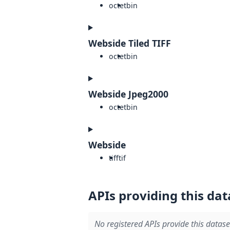
octet
bin
Webside Tiled TIFF
octet
bin
Webside Jpeg2000
octet
bin
Webside
tiff
tif
APIs providing this dat
No registered APIs provide this datase