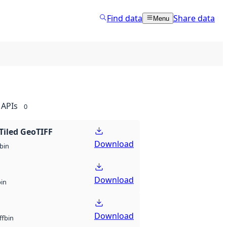
Find data
Share data
Menu
APIs
0
Tiled GeoTIFF
Download
bin
Download
bin
Download
bin
ff