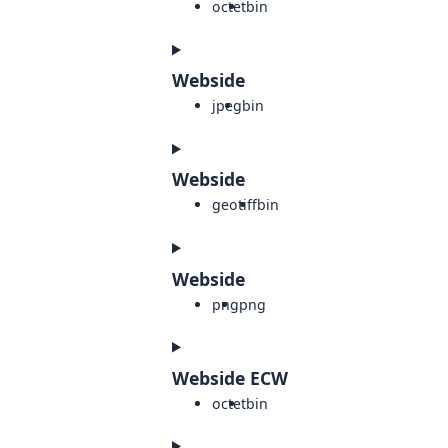
octet
bin
Webside
jpeg
bin
Webside
geotiff
bin
Webside
png
png
Webside ECW
octet
bin