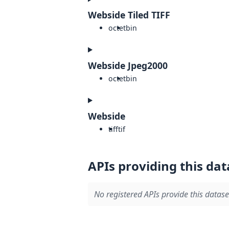
Webside Tiled TIFF
octet
bin
Webside Jpeg2000
octet
bin
Webside
tiff
tif
APIs providing this dat
No registered APIs provide this datase