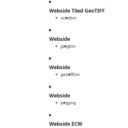
Webside Tiled GeoTIFF
octet
bin
Webside
jpeg
bin
Webside
geotiff
bin
Webside
png
png
Webside ECW