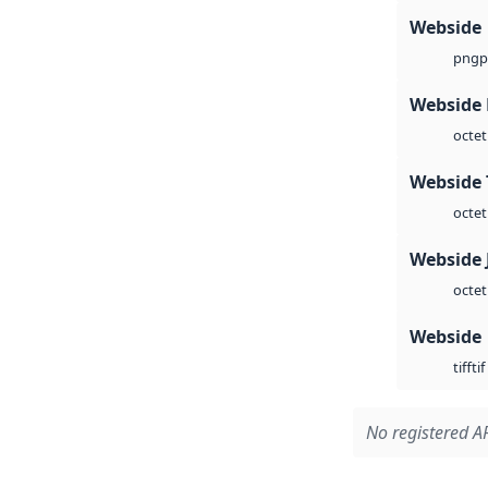
Webside
p
png
Webside
octet
Webside 
octet
Webside 
octet
Webside
tif
tiff
No registered AP