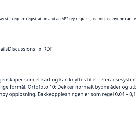
ay still require registration and an API key request, as long as anyone can r
ails
Discussions
RDF
0
skaper som et kart og kan knyttes til et referansesystem. 
ellige formål. Ortofoto 10: Dekker normalt byområder og 
høy oppløsning. Bakkeoppløsningen er som regel 0,04 – 0,1